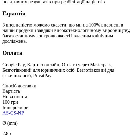
позитивних результатів при реабілітації пацієнтів.
Гарантія
З впевненістю можемо сказати, що ми на 100% впевнені в
нашій продукції завдяки високотехнологічному виробництву,
багатоетапному контролю якості і власним клінічним
досліджень.
Оплата
Google Pay, Картою онлайн, Оплата через Masterpass,
Безготівковий для юридичних осіб, Безготівковий для
фізичних осіб, PrivatPay
Спосіб доставки
Вартість
Нова пошта
100 грн
Інші розміри
AS-CS-NP
Ø (mm)
2.85