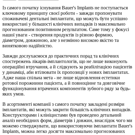
Із самого початку існування Bauer's Implants не поступається
ключовому принципу своєї роботи - завжди пропонувати
споживачеві дентальні імплантати, що можуть бути успішно
використані у більшості клінічних випадків із максимально
прогнозованим позитивним результатом. Саме тому у фокусі
нашої уваги - створення продуктів із різною формою,
діаметром, довжиною, але з незмінно високою якістю та
винятковою надійністю.
Завжди дослухаємося до практичних порад та клінічних
спостережень лікарів-імплантологів, що не лише виконують
операційні втручання, а й слідкують за реабілітацією пацієнтів
у динаміці, аби втілювати їх пропозиції у нових імплантатах.
Адже наша спільна мета - не лише відновлення естетики
ротової порожнини пацієнта, а й повноцінне та довговічне
функціонування втрачених компонентів зубного ряду за будь-
яких умов.
В асортименті компанії з самого початку закладені розміри
імплантатів, які можуть закрити більшість клінічних випадків.
Конструкторами і клініцистами був проведено детальний
аналіз необхідних форм, діаметрів і довжин, внаслідок чого ми
можемо стверджувати, що використовуючи імплантати Bauer's
Implants, можна легко досягти максимально прогнозованих