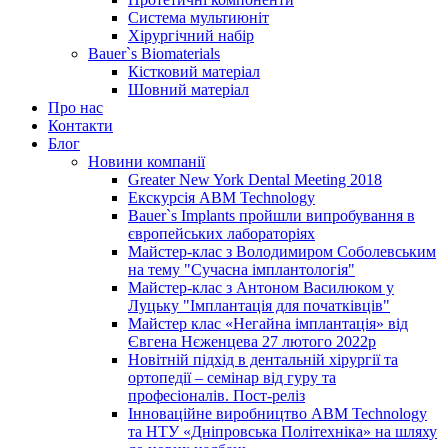
Система мультиюніт
Хірургічний набір
Bauer`s Biomaterials
Кістковий матеріал
Шовний матеріал
Про нас
Контакти
Блог
Новини компанії
Greater New York Dental Meeting 2018
Екскурсія ABM Technology
Bauer`s Implants пройшли випробування в
європейських лабораторіях
Майстер-клас з Володимиром Соболевським
на тему "Сучасна імплантологія"
Майстер-клас з Антоном Василюком у
Луцьку "Імплантація для початківців"
Майстер клас «Негайна імплантація» від
Євгена Нєженцева 27 лютого 2022р
Новітній підхід в дентальній хірургії та
ортопедії – семінар від гуру та
професіоналів. Пост-реліз
Інноваційне виробництво ABM Technology
та НТУ «Дніпровська Політехніка» на шляху