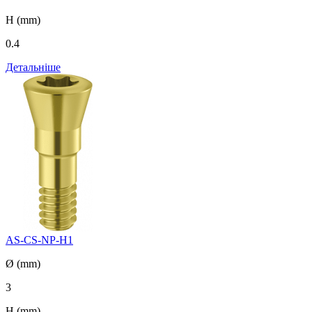
H (mm)
0.4
Детальніше
AS-CS-NP-H1
Ø (mm)
3
H (mm)