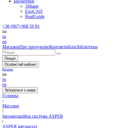
Бібліотеки
3Shape
ExoCAD
RealGuide
+38 (067) 968 56 81
ua
ru
en
Магазин
Про продукцію
Контакти
Блог
Бібліотеки
Пошук
Особистий кабінет
Кошик
ua
ru
en
Зв'язатися з нами
Головна
/
Магазин
/
Імплантаційна система ASPER
/
ASPER імплантат