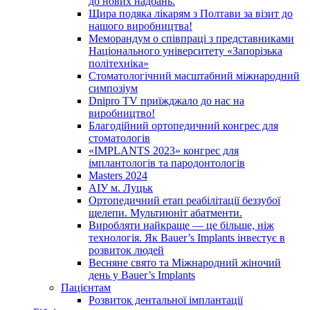
до нових надбань.
Щира подяка лікарям з Полтави за візит до
нашого виробництва!
Меморандум о співпраці з представниками
Національного університету «Запорізька
політехніка»
Стоматологічний масштабний міжнародний
симпозіум
Dnipro TV приїжджало до нас на
виробництво!
Благодійний ортопедичний конгрес для
стоматологів
«IMPLANTS 2023» конгрес для
імплантологів та пародонтологів
Masters 2024
АІУ м. Луцьк
Ортопедичний етап реабілітації беззубої
щелепи. Мультиюніт абатменти.
Виробляти найкраще — це більше, ніж
технологія. Як Bauer’s Implants інвестує в
розвиток людей
Весняне свято та Міжнародний жіночий
день у Bauer’s Implants
Пацієнтам
Розвиток дентальної імплантації