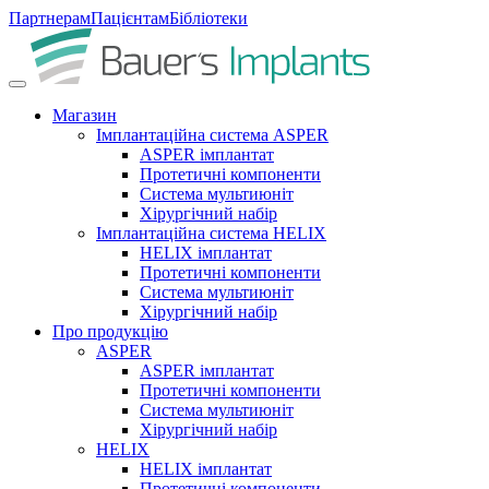
Партнерам
Пацієнтам
Бібліотеки
Магазин
Імплантаційна система ASPER
ASPER імплантат
Протетичні компоненти
Система мультиюніт
Хірургічний набір
Імплантаційна система HELIX
HELIX імплантат
Протетичні компоненти
Система мультиюніт
Хірургічний набір
Про продукцію
ASPER
ASPER імплантат
Протетичні компоненти
Система мультиюніт
Хірургічний набір
HELIX
HELIX імплантат
Протетичні компоненти