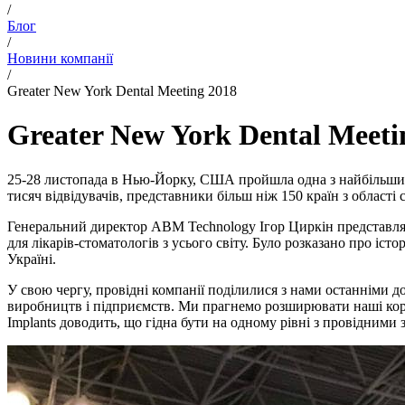
/
Блог
/
Новини компанії
/
Greater New York Dental Meeting 2018
Greater New York Dental Meeti
25-28 листопада в Нью-Йорку, США пройшла одна з найбільших ст
тисяч відвідувачів, представники більш ніж 150 країн з області с
Генеральний директор ABM Technology Ігор Циркін представляв 
для лікарів-стоматологів з усього світу. Було розказано про іс
Україні.
У свою чергу, провідні компанії поділилися з нами останніми до
виробництв і підприємств. Ми прагнемо розширювати наші корд
Implants доводить, що гідна бути на одному рівні з провідними