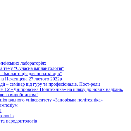
опейських лабораторіях
 тему "Сучасна імплантологія"
"Імплантація для початківців"
ена Нєженцева 27 лютого 2022р
дії – семінар від гуру та професіоналів. Пост-реліз
НТУ «Дніпровська Політехніка» на шляху до нових надбань.
ашого виробництва!
іонального університету «Запорізька політехніка»
импозіум
!
тологів
та пародонтологів