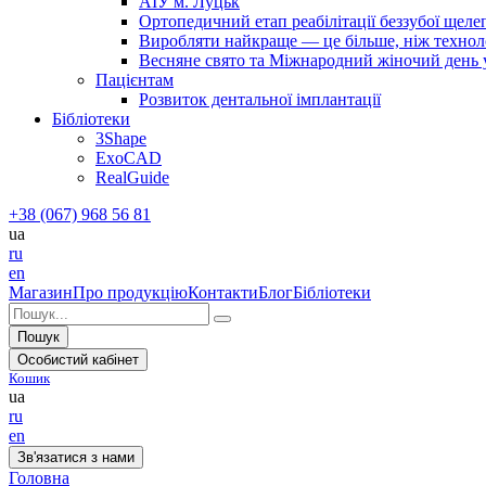
АІУ м. Луцьк
Ортопедичний етап реабілітації беззубої щел
Виробляти найкраще — це більше, ніж технолог
Весняне свято та Міжнародний жіночий день у 
Пацієнтам
Розвиток дентальної імплантації
Бібліотеки
3Shape
ExoCAD
RealGuide
+38 (067) 968 56 81
ua
ru
en
Магазин
Про продукцію
Контакти
Блог
Бібліотеки
Пошук
Особистий кабінет
Кошик
ua
ru
en
Зв'язатися з нами
Головна