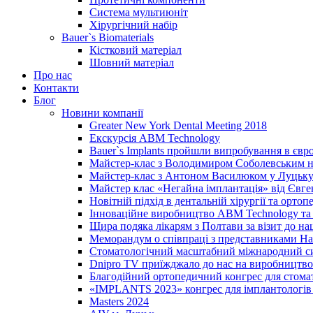
Система мультиюніт
Хірургічний набір
Bauer`s Biomaterials
Кістковий матеріал
Шовний матеріал
Про нас
Контакти
Блог
Новини компанії
Greater New York Dental Meeting 2018
Екскурсія ABM Technology
Bauer`s Implants пройшли випробування в євр
Майстер-клас з Володимиром Соболевським на
Майстер-клас з Антоном Василюком у Луцьку 
Майстер клас «Негайна імплантація» від Євг
Новітній підхід в дентальній хірургії та ортопе
Інноваційне виробництво ABM Technology та 
Щира подяка лікарям з Полтави за візит до н
Меморандум о співпраці з представниками Нац
Стоматологічний масштабний міжнародний с
Dnipro TV приїжджало до нас на виробництво
Благодійний ортопедичний конгрес для стома
«IMPLANTS 2023» конгрес для імплантологів 
Masters 2024