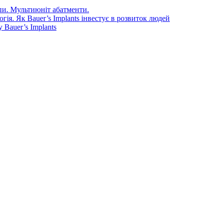
епи. Мультиюніт абатменти.
ія. Як Bauer’s Implants інвестує в розвиток людей
Bauer’s Implants