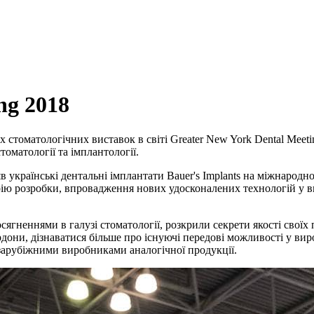
ng 2018
оматологічних виставок в світі Greater New York Dental Meeting
томатології та імплантології.
українські дентальні імплантати Bauer's Implants на міжнародно
торію розробки, впровадження нових удосконалених технологій у в
сягненнями в галузі стоматології, розкрили секрети якості своїх 
они, дізнаватися більше про існуючі передові можливості у вир
 зарубіжними виробниками аналогічної продукції.