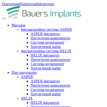
Партнерам
Пацієнтам
Бібліотеки
Магазин
Імплантаційна система ASPER
ASPER імплантат
Протетичні компоненти
Система мультиюніт
Хірургічний набір
Імплантаційна система HELIX
HELIX імплантат
Протетичні компоненти
Система мультиюніт
Хірургічний набір
Про продукцію
ASPER
ASPER імплантат
Протетичні компоненти
Система мультиюніт
Хірургічний набір
HELIX
HELIX імплантат
Протетичні компоненти