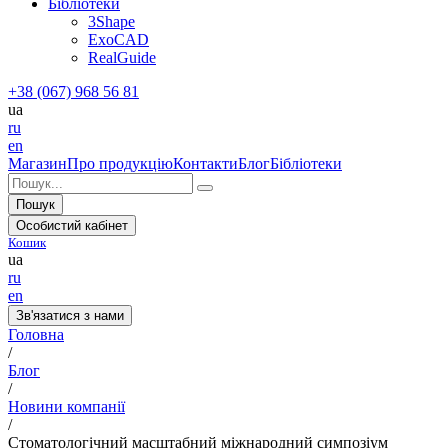
Бібліотеки
3Shape
ExoCAD
RealGuide
+38 (067) 968 56 81
ua
ru
en
Магазин
Про продукцію
Контакти
Блог
Бібліотеки
Пошук
Особистий кабінет
Кошик
ua
ru
en
Зв'язатися з нами
Головна
/
Блог
/
Новини компанії
/
Стоматологічний масштабний міжнародний симпозіум