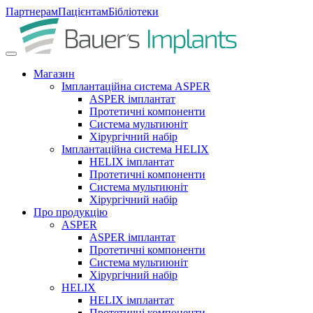
Партнерам
Пацієнтам
Бібліотеки
Магазин
Імплантаційна система ASPER
ASPER імплантат
Протетичні компоненти
Система мультиюніт
Хірургічний набір
Імплантаційна система HELIX
HELIX імплантат
Протетичні компоненти
Система мультиюніт
Хірургічний набір
Про продукцію
ASPER
ASPER імплантат
Протетичні компоненти
Система мультиюніт
Хірургічний набір
HELIX
HELIX імплантат
Протетичні компоненти