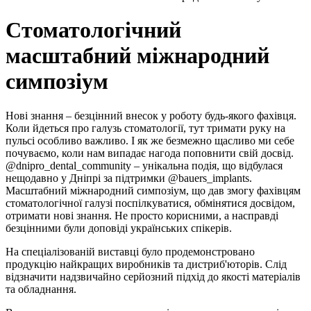
Стоматологічний
масштабний міжнародний
симпозіум
Нові знання – безцінний внесок у роботу будь-якого фахівця.
Коли йдеться про галузь стоматології, тут тримати руку на
пульсі особливо важливо. І як же безмежно щасливо ми себе
почуваємо, коли нам випадає нагода поповнити свій досвід.
@dnipro_dental_community – унікальна подія, що відбулася
нещодавно у Дніпрі за підтримки @bauers_implants.
Масштабний міжнародний симпозіум, що дав змогу фахівцям
стоматологічної галузі поспілкуватися, обмінятися досвідом,
отримати нові знання. Не просто корисними, а насправді
безцінними були доповіді українських спікерів.
На спеціалізованій виставці було продемонстровано
продукцію найкращих виробників та дистриб'юторів. Слід
відзначити надзвичайно серйозний підхід до якості матеріалів
та обладнання.