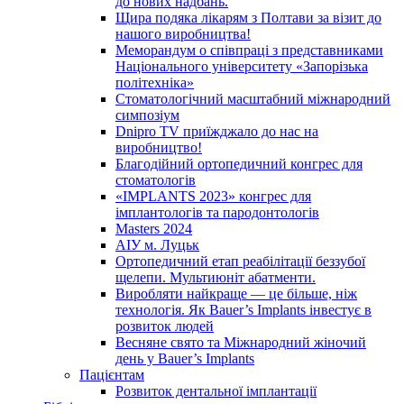
до нових надбань.
Щира подяка лікарям з Полтави за візит до
нашого виробництва!
Меморандум о співпраці з представниками
Національного університету «Запорізька
політехніка»
Стоматологічний масштабний міжнародний
симпозіум
Dnipro TV приїжджало до нас на
виробництво!
Благодійний ортопедичний конгрес для
стоматологів
«IMPLANTS 2023» конгрес для
імплантологів та пародонтологів
Masters 2024
АІУ м. Луцьк
Ортопедичний етап реабілітації беззубої
щелепи. Мультиюніт абатменти.
Виробляти найкраще — це більше, ніж
технологія. Як Bauer’s Implants інвестує в
розвиток людей
Весняне свято та Міжнародний жіночий
день у Bauer’s Implants
Пацієнтам
Розвиток дентальної імплантації