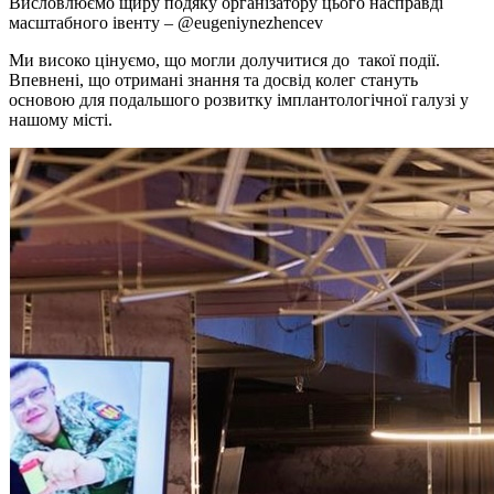
Висловлюємо щиру подяку організатору цього насправді
масштабного івенту – @eugeniynezhencev
Ми високо цінуємо, що могли долучитися до такої події.
Впевнені, що отримані знання та досвід колег стануть
основою для подальшого розвитку імплантологічної галузі у
нашому місті.