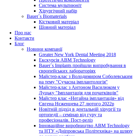
Система мультиюніт
Хірургічний набір
Bauer`s Biomaterials
Кістковий матеріал
Шовний матеріал
Про нас
Контакти
Блог
Новини компанії
Greater New York Dental Meeting 2018
Екскурсія ABM Technology
Bauer`s Implants пройшли випробування в
європейських лабораторіях
Майстер-клас з Володимиром Соболевським
на тему "Сучасна імплантологія"
Майстер-клас з Антоном Василюком у
Луцьку "Імплантація для початківців"
Майстер клас «Негайна імплантація» від
Євгена Нєженцева 27 лютого 2022р
Новітній підхід в дентальній хірургії та
ортопедії – семінар від гуру та
професіоналів. Пост-реліз
Інноваційне виробництво ABM Technology
та НТУ «Дніпровська Політехніка» на шляху