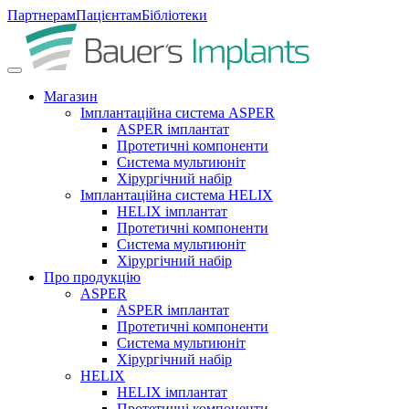
Партнерам
Пацієнтам
Бібліотеки
Магазин
Імплантаційна система ASPER
ASPER імплантат
Протетичні компоненти
Система мультиюніт
Хірургічний набір
Імплантаційна система HELIX
HELIX імплантат
Протетичні компоненти
Система мультиюніт
Хірургічний набір
Про продукцію
ASPER
ASPER імплантат
Протетичні компоненти
Система мультиюніт
Хірургічний набір
HELIX
HELIX імплантат
Протетичні компоненти