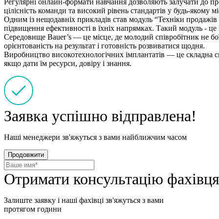
Регулярні онлайн-формати навчання дозволяють залучати до про
цілісність команди та високий рівень стандартів у будь-якому мі
Одним із нещодавніх прикладів став модуль “Техніки продажів т
підвищення ефективності в їхніх напрямках. Такий модуль - це 
Середовище Bauer’s — це місце, де молодий співробітник не боїт
орієнтованість на результат і готовність розвиватися щодня.
Виробництво високотехнологічних імплантатів — це складна спр
якщо дати їм ресурси, довіру і знання.
Заявка успішно відправлена!
Наші менеджери зв'яжуться з вами найближчим часом
Продовжити
Отримати консультацію фахівц
Залиште заявку і наші фахівці зв'яжуться з вами
протягом години