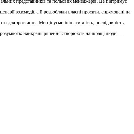
ональних представників та польових менеджерів. Це підтримує
енарії взаємодії, а й розробляли власні проєкти, спрямовані на
ти для зростання. Ми цінуємо ініціативність, послідовність,
бре розуміють: найкращі рішення створюють найкращі люди —