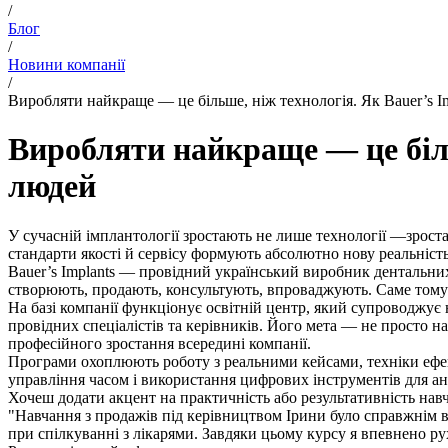
/
Блог
/
Новини компанії
/
Виробляти найкраще — це більше, ніж технологія. Як Bauer’s Im
Виробляти найкраще — це більш
людей
У сучасній імплантології зростають не лише технології —зроста
стандарти якості й сервісу формують абсолютно нову реальніст
Bauer’s Implants — провідний український виробник дентальних 
створюють, продають, консультують, впроваджують. Саме тому в 
На базі компанії функціонує освітній центр, який супроводжує 
провідних спеціалістів та керівників. Його мета — не просто н
професійного зростання всередині компанії.
Програми охоплюють роботу з реальними кейсами, техніки ефект
управління часом і використання цифрових інструментів для ана
Хочеш додати акцент на практичність або результативність нав
"Навчання з продажів під керівництвом Ірини було справжнім в
при спілкуванні з лікарями. Завдяки цьому курсу я впевнено ру