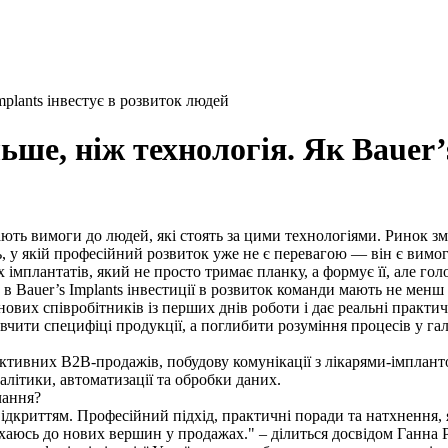
plants інвестує в розвиток людей
е, ніж технологія. Як Bauer’s
ють вимоги до людей, які стоять за цими технологіями. Ринок зм
ь, у якій професійний розвиток уже не є перевагою — він є вимог
імплантатів, який не просто тримає планку, а формує її, але го
Bauer’s Implants інвестиції в розвиток команди мають не менш с
нових співробітників із перших днів роботи і дає реальні практи
авчити специфіці продукції, а поглибити розуміння процесів у гал
ивних B2B-продажів, побудову комунікації з лікарями-імплантол
літики, автоматизації та обробки даних.
чання?
ідкриттям. Професійний підхід, практичні поради та натхнення, 
хаюсь до нових вершин у продажах." – ділиться досвідом Ганна Р