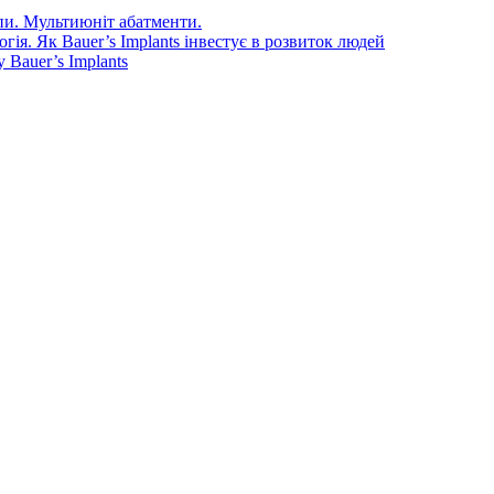
епи. Мультиюніт абатменти.
ія. Як Bauer’s Implants інвестує в розвиток людей
Bauer’s Implants