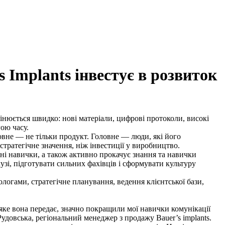
 Implants інвестує в розвиток
інюється швидко: нові матеріали, цифрові протоколи, високі
ою часу.
ловне — не тільки продукт. Головне — люди, які його
тратегічне значення, ніж інвестиції у виробництво.
чні навички, а також активно прокачує знання та навички
узі, підготувати сильних фахівців і сформувати культуру
огами, стратегічне планування, ведення клієнтської бази,
яке вона передає, значно покращили мої навички комунікації
удовська, регіональний менеджер з продажу Bauer’s implants.