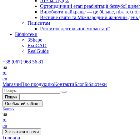
АІУ м. Луцьк
Ортопедичний етап реабілітації беззубої щел
Виробляти найкраще — це більше, ніж технолог
Весняне свято та Міжнародний жіночий день у 
Пацієнтам
Розвиток дентальної імплантації
Бібліотеки
3Shape
ExoCAD
RealGuide
+38 (067) 968 56 81
ua
ru
en
Магазин
Про продукцію
Контакти
Блог
Бібліотеки
Пошук
Особистий кабінет
Кошик
ua
ru
en
Зв'язатися з нами
Головна