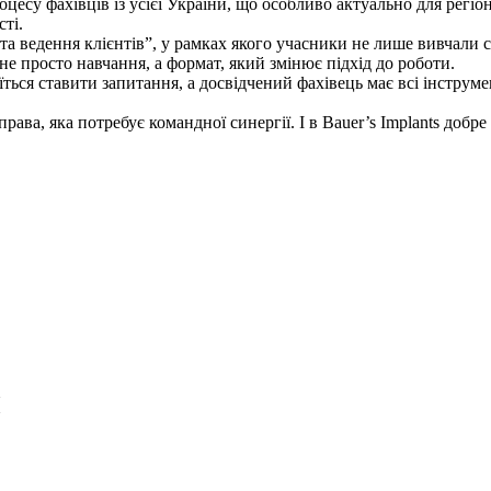
цесу фахівців із усієї України, що особливо актуально для регі
сті.
а ведення клієнтів”, у рамках якого учасники не лише вивчали сц
не просто навчання, а формат, який змінює підхід до роботи.
ься ставити запитання, а досвідчений фахівець має всі інструмен
ава, яка потребує командної синергії. І в Bauer’s Implants до
я