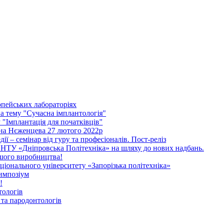
опейських лабораторіях
 тему "Сучасна імплантологія"
"Імплантація для початківців"
ена Нєженцева 27 лютого 2022р
дії – семінар від гуру та професіоналів. Пост-реліз
НТУ «Дніпровська Політехніка» на шляху до нових надбань.
ашого виробництва!
іонального університету «Запорізька політехніка»
импозіум
!
тологів
та пародонтологів