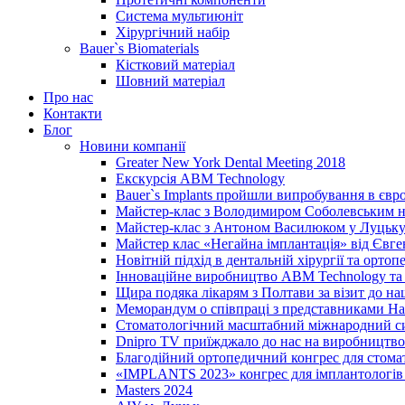
Система мультиюніт
Хірургічний набір
Bauer`s Biomaterials
Кістковий матеріал
Шовний матеріал
Про нас
Контакти
Блог
Новини компанії
Greater New York Dental Meeting 2018
Екскурсія ABM Technology
Bauer`s Implants пройшли випробування в євр
Майстер-клас з Володимиром Соболевським на
Майстер-клас з Антоном Василюком у Луцьку 
Майстер клас «Негайна імплантація» від Євг
Новітній підхід в дентальній хірургії та ортопе
Інноваційне виробництво ABM Technology та 
Щира подяка лікарям з Полтави за візит до н
Меморандум о співпраці з представниками Нац
Стоматологічний масштабний міжнародний с
Dnipro TV приїжджало до нас на виробництво
Благодійний ортопедичний конгрес для стома
«IMPLANTS 2023» конгрес для імплантологів 
Masters 2024