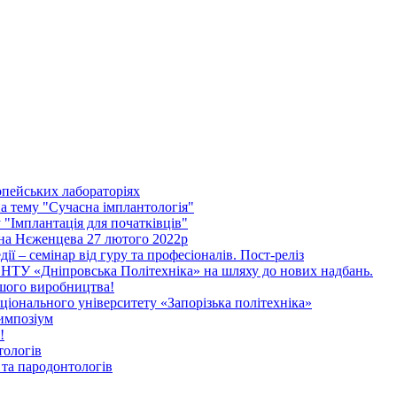
опейських лабораторіях
 тему "Сучасна імплантологія"
"Імплантація для початківців"
ена Нєженцева 27 лютого 2022р
дії – семінар від гуру та професіоналів. Пост-реліз
НТУ «Дніпровська Політехніка» на шляху до нових надбань.
ашого виробництва!
іонального університету «Запорізька політехніка»
импозіум
!
тологів
та пародонтологів