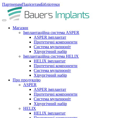
Партнерам
Пацієнтам
Бібліотеки
Магазин
Імплантаційна система ASPER
ASPER імплантат
Протетичні компоненти
Система мультиюніт
Хірургічний набір
Імплантаційна система HELIX
HELIX імплантат
Протетичні компоненти
Система мультиюніт
Хірургічний набір
Про продукцію
ASPER
ASPER імплантат
Протетичні компоненти
Система мультиюніт
Хірургічний набір
HELIX
HELIX імплантат
Протетичні компоненти