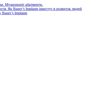
епи. Мультиюніт абатменти.
ія. Як Bauer’s Implants інвестує в розвиток людей
Bauer’s Implants