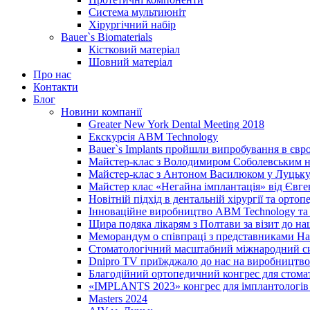
Система мультиюніт
Хірургічний набір
Bauer`s Biomaterials
Кістковий матеріал
Шовний матеріал
Про нас
Контакти
Блог
Новини компанії
Greater New York Dental Meeting 2018
Екскурсія ABM Technology
Bauer`s Implants пройшли випробування в євр
Майстер-клас з Володимиром Соболевським на
Майстер-клас з Антоном Василюком у Луцьку 
Майстер клас «Негайна імплантація» від Євг
Новітній підхід в дентальній хірургії та ортопе
Інноваційне виробництво ABM Technology та 
Щира подяка лікарям з Полтави за візит до н
Меморандум о співпраці з представниками Нац
Стоматологічний масштабний міжнародний с
Dnipro TV приїжджало до нас на виробництво
Благодійний ортопедичний конгрес для стома
«IMPLANTS 2023» конгрес для імплантологів 
Masters 2024