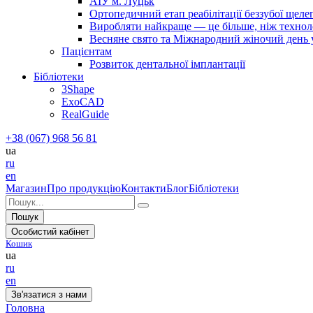
АІУ м. Луцьк
Ортопедичний етап реабілітації беззубої щел
Виробляти найкраще — це більше, ніж технолог
Весняне свято та Міжнародний жіночий день у 
Пацієнтам
Розвиток дентальної імплантації
Бібліотеки
3Shape
ExoCAD
RealGuide
+38 (067) 968 56 81
ua
ru
en
Магазин
Про продукцію
Контакти
Блог
Бібліотеки
Пошук
Особистий кабінет
Кошик
ua
ru
en
Зв'язатися з нами
Головна