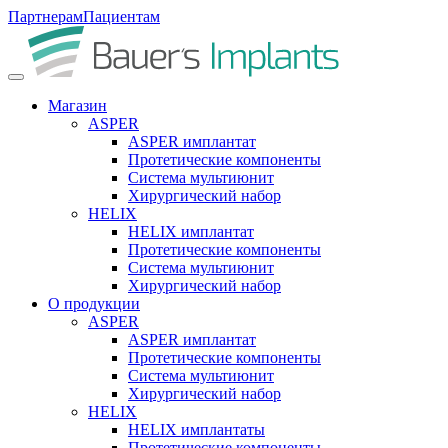
Партнерам
Пациентам
Магазин
ASPER
ASPER имплантат
Протетические компоненты
Система мультиюнит
Хирургический набор
HELIX
HELIX имплантат
Протетические компоненты
Система мультиюнит
Хирургический набор
О продукции
ASPER
ASPER имплантат
Протетические компоненты
Система мультиюнит
Хирургический набор
HELIX
HELIX имплантаты
Протетические компоненты