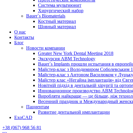
Система мультиюнит
Хирургический набор
Bauer`s Biomaterials
Костный материал
Шовный материал
О нас
Контакты
Блог
Новости компании
Greater New York Dental Meeting 2018
Экскурсия ABM Technology
Bauer`s Implants прошли испытания в европей
Майстер-клас з Володимиром Соболевським 1
Майстер-клас з Антоном Василюком у Луцьку 
Майстер клас «Негайна імплантація» від Євг
Новітній підхід в дентальній хірургії та ортопе
Инновационное производство ABM Technolog
Виробляти найкраще — це більше, ніж технолог
Весенний праздник и Международный женский 
Пациентам
Развитие дентальной имплантации
ExoCAD
+38 (067) 968 56 81
ua