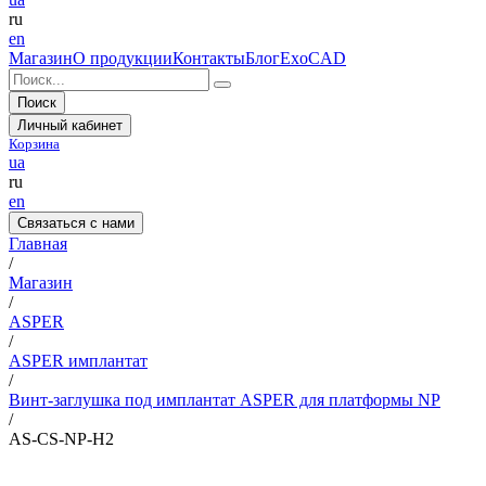
ru
en
Магазин
О продукции
Контакты
Блог
ExoCAD
Поиск
Личный кабинет
Корзина
ua
ru
en
Связаться с нами
Главная
/
Магазин
/
ASPER
/
ASPER имплантат
/
Винт-заглушка под имплантат ASPER для платформы NP
/
AS-CS-NP-H2