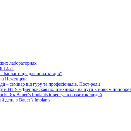
ских лабораториях
8.12.21
"Імплантація для початківців"
ена Нєженцева
дії – семінар від гуру та професіоналів. Пост-реліз
y и НТУ «Днепровская политехника» на пути к новым приобрет
ія. Як Bauer’s Implants інвестує в розвиток людей
день в Bauer’s Implants