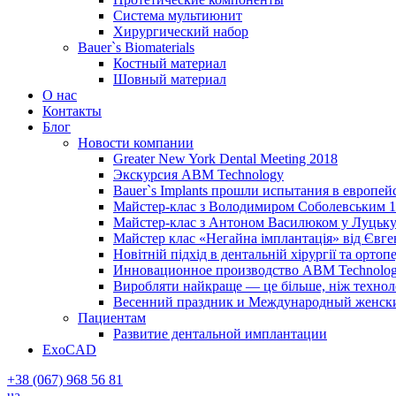
Система мультиюнит
Хирургический набор
Bauer`s Biomaterials
Костный материал
Шовный материал
О нас
Контакты
Блог
Новости компании
Greater New York Dental Meeting 2018
Экскурсия ABM Technology
Bauer`s Implants прошли испытания в европей
Майстер-клас з Володимиром Соболевським 1
Майстер-клас з Антоном Василюком у Луцьку 
Майстер клас «Негайна імплантація» від Євг
Новітній підхід в дентальній хірургії та ортопе
Инновационное производство ABM Technolog
Виробляти найкраще — це більше, ніж технолог
Весенний праздник и Международный женский 
Пациентам
Развитие дентальной имплантации
ExoCAD
+38 (067) 968 56 81
ua