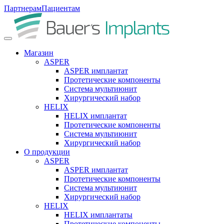
Партнерам
Пациентам
Магазин
ASPER
ASPER имплантат
Протетические компоненты
Система мультиюнит
Хирургический набор
HELIX
HELIX имплантат
Протетические компоненты
Система мультиюнит
Хирургический набор
О продукции
ASPER
ASPER имплантат
Протетические компоненты
Система мультиюнит
Хирургический набор
HELIX
HELIX имплантаты
Протетические компоненты