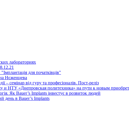
ских лабораториях
8.12.21
"Імплантація для початківців"
ена Нєженцева
дії – семінар від гуру та професіоналів. Пост-реліз
y и НТУ «Днепровская политехника» на пути к новым приобрет
ія. Як Bauer’s Implants інвестує в розвиток людей
день в Bauer’s Implants