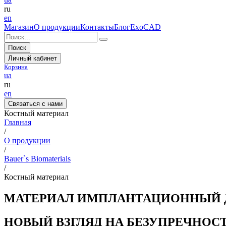
ru
en
Магазин
О продукции
Контакты
Блог
ExoCAD
Поиск
Личный кабинет
Корзина
ua
ru
en
Связаться с нами
Костный материал
Главная
/
О продукции
/
Bauer`s Biomaterials
/
Костный материал
МАТЕРИАЛ ИМПЛАНТАЦИОННЫЙ Д
НОВЫЙ ВЗГЛЯД НА БЕЗУПРЕЧНОС