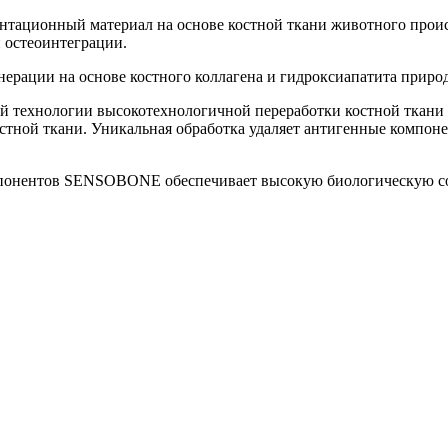
нтационный материал на основе костной ткани животного пр
 остеоинтеграции.
ерации на основе костного коллагена и гидроксиапатита приро
ой технологии высокотехнологичной переработки костной ткан
остной ткани. Уникальная обработка удаляет антигенные компо
мпонентов SENSOBONE обеспечивает высокую биологическую сов