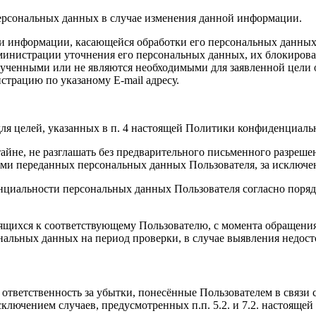
ерсональных данных в случае изменения данной информации.
и информации, касающейся обработки его персональных данных, 
министрации уточнения его персональных данных, их блокирова
ученными или не являются необходимыми для заявленной цели 
страцию по указаному E-mail адресу.
ля целей, указанных в п. 4 настоящей Политики конфиденциаль
йне, не разглашать без предварительного письменного разрешен
и переданных персональных данных Пользователя, за исключен
нциальности персональных данных Пользователя согласно поряд
ящихся к соответствующему Пользователю, с момента обращения 
ональных данных на период проверки, в случае выявления недо
т ответственность за убытки, понесённые Пользователем в связ
сключением случаев, предусмотренных п.п. 5.2. и 7.2. настоящ