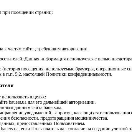
я при посещении страниц:
па к частям сайта , требующим авторизации.
х посетителей. Данная информация используется с целью предотв
 (история посещения, используемые браузеры, операционные си
 в п.п. 5.2. настоящей Политики конфиденциальности.
ателя
использовать в целях:
йте bauers.ua для его дальнейшей авторизации.
анным данным сайта bauers.ua.
направление уведомлений, запросов, касающихся использования са
ечения безопасности, предотвращения мошенничества.
 данных, предоставленных Пользователем.
bauers.ua, если Пользователь дал согласие на создание учетной з