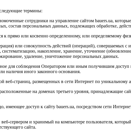
 следующие термины:
номоченные сотрудники на управление сайтом bauers.ua, которы
ных, состав персональных данных, подлежащих обработке, дейс
ся к прямо или косвенно определенному, или определяемому физ
ерация) или совокупность действий (операций), совершаемых с 
, систематизацию, накопление, хранение, уточнение (обновление
локирование, удаление, уничтожение персональных данных.
льное для соблюдения Оператором или иным получившим доступ 
или наличия иного законного основания.
бой веб-страниц, размещенных в сети Интернет по уникальному ад
 расположенные на доменах третьего уровня, принадлежащие сайт
 лицо, имеющее доступ к сайту bauers.ua, посредством сети Инт
веб-сервером и хранимый на компьютере пользователя, который 
тствующего сайта.