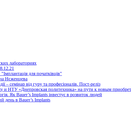
ских лабораториях
8.12.21
"Імплантація для початківців"
ена Нєженцева
дії – семінар від гуру та професіоналів. Пост-реліз
y и НТУ «Днепровская политехника» на пути к новым приобрет
ія. Як Bauer’s Implants інвестує в розвиток людей
день в Bauer’s Implants