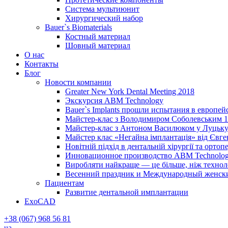
Система мультиюнит
Хирургический набор
Bauer`s Biomaterials
Костный материал
Шовный материал
О нас
Контакты
Блог
Новости компании
Greater New York Dental Meeting 2018
Экскурсия ABM Technology
Bauer`s Implants прошли испытания в европей
Майстер-клас з Володимиром Соболевським 1
Майстер-клас з Антоном Василюком у Луцьку 
Майстер клас «Негайна імплантація» від Євг
Новітній підхід в дентальній хірургії та ортопе
Инновационное производство ABM Technolog
Виробляти найкраще — це більше, ніж технолог
Весенний праздник и Международный женский 
Пациентам
Развитие дентальной имплантации
ExoCAD
+38 (067) 968 56 81
ua