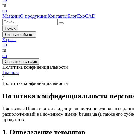
ru
en
Магазин
О продукции
Контакты
Блог
ExoCAD
Поиск
Личный кабинет
Корзина
ua
ru
en
Связаться с нами
Политика конфиденциальности
Главная
/
Политика конфиденциальности
Политика конфиденциальности персон
Настоящая Политика конфиденциальности персональных данных 
расположенный на доменном имени bauers.ua (а также его субдо
продуктов.
1. Определение терминов