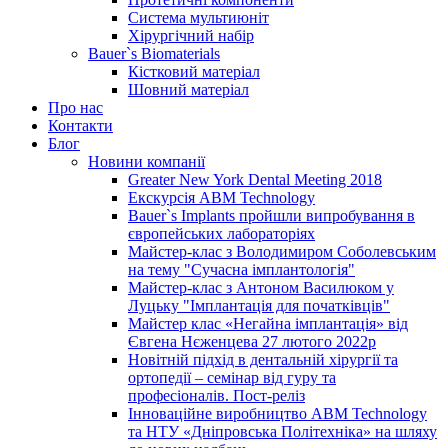
Система мультиюніт
Хірургічний набір
Bauer`s Biomaterials
Кістковий матеріал
Шовний матеріал
Про нас
Контакти
Блог
Новини компанії
Greater New York Dental Meeting 2018
Екскурсія ABM Technology
Bauer`s Implants пройшли випробування в
європейських лабораторіях
Майстер-клас з Володимиром Соболевським
на тему "Сучасна імплантологія"
Майстер-клас з Антоном Василюком у
Луцьку "Імплантація для початківців"
Майстер клас «Негайна імплантація» від
Євгена Нєженцева 27 лютого 2022р
Новітній підхід в дентальній хірургії та
ортопедії – семінар від гуру та
професіоналів. Пост-реліз
Інноваційне виробництво ABM Technology
та НТУ «Дніпровська Політехніка» на шляху