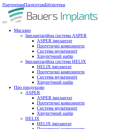
Партнерам
Пацієнтам
Бібліотеки
Магазин
Імплантаційна система ASPER
ASPER імплантат
Протетичні компоненти
Система мультиюніт
Хірургічний набір
Імплантаційна система HELIX
HELIX імплантат
Протетичні компоненти
Система мультиюніт
Хірургічний набір
Про продукцію
ASPER
ASPER імплантат
Протетичні компоненти
Система мультиюніт
Хірургічний набір
HELIX
HELIX імплантат
Протетичні компоненти