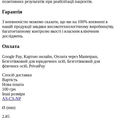
позитивних результатів при реабілітації пацієнтів.
Гарантія
З впевненістю можемо сказати, що ми на 100% впевнені в
нашій продукції завдяки високотехнологічному виробництву,
багатоетапному контролю якості і власним клінічним
досліджень.
Оплата
Google Pay, Картою онлайн, Оплата через Masterpass,
Безготівковий для юридичних осіб, Безготівковий для
фізичних осіб, PrivatPay
Спосіб доставки
Вартість
Нова пошта
100 грн
Інші розміри
AS-CS-NP
Ø (mm)
2.85