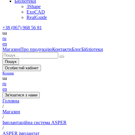
Бібліотеки
3Shape
ExoCAD
RealGuide
+38 (067) 968 56 81
ua
ru
en
Магазин
Про продукцію
Контакти
Блог
Бібліотеки
Пошук
Особистий кабінет
Кошик
ua
ru
en
Зв'язатися з нами
Головна
/
Магазин
/
Імплантаційна система ASPER
/
ASPER імплантат