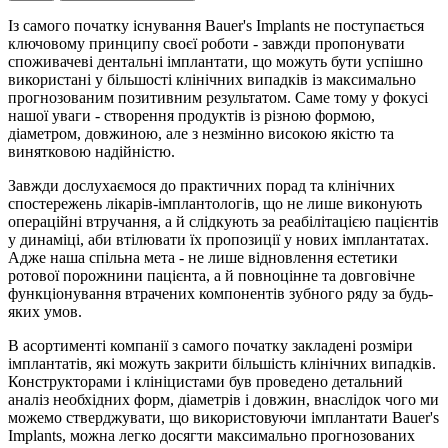
Із самого початку існування Bauer's Implants не поступається
ключовому принципу своєї роботи - завжди пропонувати
споживачеві дентальні імплантати, що можуть бути успішно
використані у більшості клінічних випадків із максимально
прогнозованим позитивним результатом. Саме тому у фокусі
нашої уваги - створення продуктів із різною формою,
діаметром, довжиною, але з незмінно високою якістю та
винятковою надійністю.
Завжди дослухаємося до практичних порад та клінічних
спостережень лікарів-імплантологів, що не лише виконують
операційні втручання, а й слідкують за реабілітацією пацієнтів
у динаміці, аби втілювати їх пропозиції у нових імплантатах.
Адже наша спільна мета - не лише відновлення естетики
ротової порожнини пацієнта, а й повноцінне та довговічне
функціонування втрачених компонентів зубного ряду за будь-
яких умов.
В асортименті компанії з самого початку закладені розміри
імплантатів, які можуть закрити більшість клінічних випадків.
Конструкторами і клініцистами був проведено детальний
аналіз необхідних форм, діаметрів і довжин, внаслідок чого ми
можемо стверджувати, що використовуючи імплантати Bauer's
Implants, можна легко досягти максимально прогнозованих