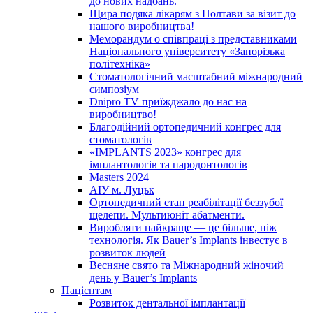
до нових надбань.
Щира подяка лікарям з Полтави за візит до
нашого виробництва!
Меморандум о співпраці з представниками
Національного університету «Запорізька
політехніка»
Стоматологічний масштабний міжнародний
симпозіум
Dnipro TV приїжджало до нас на
виробництво!
Благодійний ортопедичний конгрес для
стоматологів
«IMPLANTS 2023» конгрес для
імплантологів та пародонтологів
Masters 2024
АІУ м. Луцьк
Ортопедичний етап реабілітації беззубої
щелепи. Мультиюніт абатменти.
Виробляти найкраще — це більше, ніж
технологія. Як Bauer’s Implants інвестує в
розвиток людей
Весняне свято та Міжнародний жіночий
день у Bauer’s Implants
Пацієнтам
Розвиток дентальної імплантації