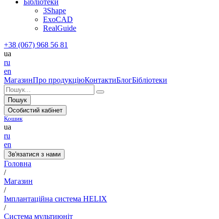
Бібліотеки
3Shape
ExoCAD
RealGuide
+38 (067) 968 56 81
ua
ru
en
Магазин
Про продукцію
Контакти
Блог
Бібліотеки
Пошук
Особистий кабінет
Кошик
ua
ru
en
Зв'язатися з нами
Головна
/
Магазин
/
Імплантаційна система HELIX
/
Система мультиюніт