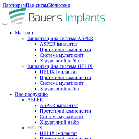
Партнерам
Пацієнтам
Бібліотеки
Магазин
Імплантаційна система ASPER
ASPER імплантат
Протетичні компоненти
Система мультиюніт
Хірургічний набір
Імплантаційна система HELIX
HELIX імплантат
Протетичні компоненти
Система мультиюніт
Хірургічний набір
Про продукцію
ASPER
ASPER імплантат
Протетичні компоненти
Система мультиюніт
Хірургічний набір
HELIX
HELIX імплантат
Протетичні компоненти