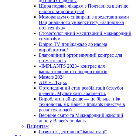
до нових надбань.
Щира подяка лікарям з Полтави за візит до
нашого виробництва!
Меморандум о співпраці з представниками
Національного університету «Запорізька
політехніка»
Стоматологічний масштабний міжнародний
симпозіум
Dnipro TV приїжджало до нас на
виробництво!
Благодійний ортопедичний конгрес для
стоматологів
«IMPLANTS 2023» конгрес для
імплантологів та пародонтологів
Masters 2024
АІУ м. Луцьк
Ортопедичний етап реабілітації беззубої
щелепи. Мультиюніт абатменти.
Виробляти найкраще — це більше, ніж
технологія. Як Bauer’s Implants інвестує в
розвиток людей
Весняне свято та Міжнародний жіночий
день у Bauer’s Implants
Пацієнтам
Розвиток дентальної імплантації