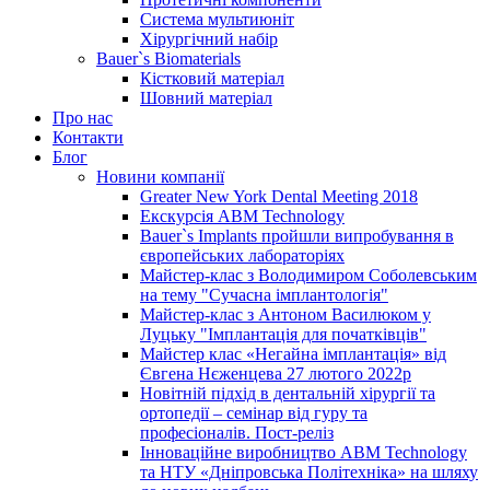
Система мультиюніт
Хірургічний набір
Bauer`s Biomaterials
Кістковий матеріал
Шовний матеріал
Про нас
Контакти
Блог
Новини компанії
Greater New York Dental Meeting 2018
Екскурсія ABM Technology
Bauer`s Implants пройшли випробування в
європейських лабораторіях
Майстер-клас з Володимиром Соболевським
на тему "Сучасна імплантологія"
Майстер-клас з Антоном Василюком у
Луцьку "Імплантація для початківців"
Майстер клас «Негайна імплантація» від
Євгена Нєженцева 27 лютого 2022р
Новітній підхід в дентальній хірургії та
ортопедії – семінар від гуру та
професіоналів. Пост-реліз
Інноваційне виробництво ABM Technology
та НТУ «Дніпровська Політехніка» на шляху