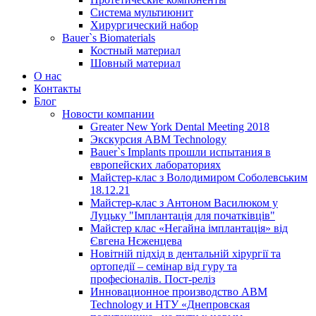
Система мультиюнит
Хирургический набор
Bauer`s Biomaterials
Костный материал
Шовный материал
О нас
Контакты
Блог
Новости компании
Greater New York Dental Meeting 2018
Экскурсия ABM Technology
Bauer`s Implants прошли испытания в
европейских лабораториях
Майстер-клас з Володимиром Соболевським
18.12.21
Майстер-клас з Антоном Василюком у
Луцьку "Імплантація для початківців"
Майстер клас «Негайна імплантація» від
Євгена Нєженцева
Новітній підхід в дентальній хірургії та
ортопедії – семінар від гуру та
професіоналів. Пост-реліз
Инновационное производство ABM
Technology и НТУ «Днепровская