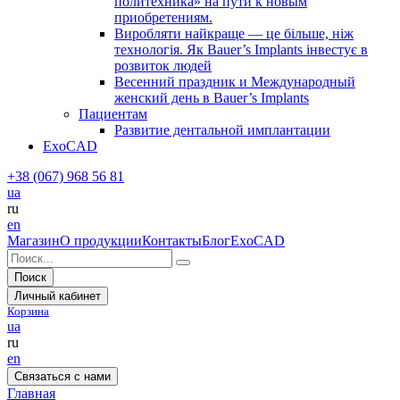
политехника» на пути к новым
приобретениям.
Виробляти найкраще — це більше, ніж
технологія. Як Bauer’s Implants інвестує в
розвиток людей
Весенний праздник и Международный
женский день в Bauer’s Implants
Пациентам
Развитие дентальной имплантации
ExoCAD
+38 (067) 968 56 81
ua
ru
en
Магазин
О продукции
Контакты
Блог
ExoCAD
Поиск
Личный кабинет
Корзина
ua
ru
en
Связаться с нами
Главная