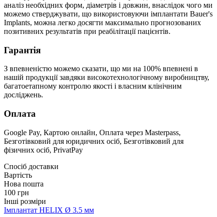
аналіз необхідних форм, діаметрів і довжин, внаслідок чого ми
можемо стверджувати, що використовуючи імплантати Bauer's
Implants, можна легко досягти максимально прогнозованих
позитивних результатів при реабілітації пацієнтів.
Гарантія
З впевненістю можемо сказати, що ми на 100% впевнені в
нашій продукції завдяки високотехнологічному виробництву,
багатоетапному контролю якості і власним клінічним
досліджень.
Оплата
Google Pay, Картою онлайн, Оплата через Masterpass,
Безготівковий для юридичних осіб, Безготівковий для
фізичних осіб, PrivatPay
Спосіб доставки
Вартість
Нова пошта
100 грн
Інші розміри
Імплантат HELIX Ø 3.5 мм