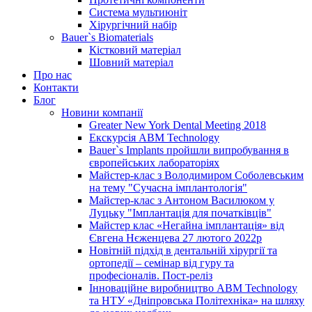
Система мультиюніт
Хірургічний набір
Bauer`s Biomaterials
Кістковий матеріал
Шовний матеріал
Про нас
Контакти
Блог
Новини компанії
Greater New York Dental Meeting 2018
Екскурсія ABM Technology
Bauer`s Implants пройшли випробування в
європейських лабораторіях
Майстер-клас з Володимиром Соболевським
на тему "Сучасна імплантологія"
Майстер-клас з Антоном Василюком у
Луцьку "Імплантація для початківців"
Майстер клас «Негайна імплантація» від
Євгена Нєженцева 27 лютого 2022р
Новітній підхід в дентальній хірургії та
ортопедії – семінар від гуру та
професіоналів. Пост-реліз
Інноваційне виробництво ABM Technology
та НТУ «Дніпровська Політехніка» на шляху