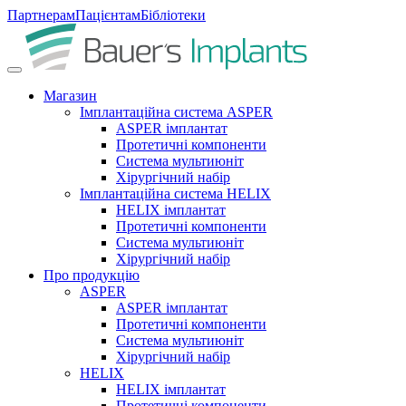
Партнерам
Пацієнтам
Бібліотеки
Магазин
Імплантаційна система ASPER
ASPER імплантат
Протетичні компоненти
Система мультиюніт
Хірургічний набір
Імплантаційна система HELIX
HELIX імплантат
Протетичні компоненти
Система мультиюніт
Хірургічний набір
Про продукцію
ASPER
ASPER імплантат
Протетичні компоненти
Система мультиюніт
Хірургічний набір
HELIX
HELIX імплантат
Протетичні компоненти