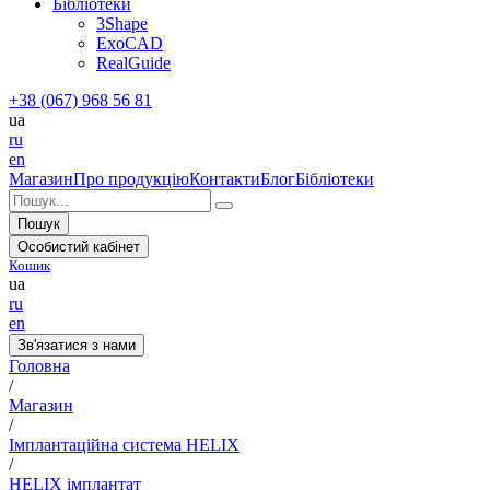
Бібліотеки
3Shape
ExoCAD
RealGuide
+38 (067) 968 56 81
ua
ru
en
Магазин
Про продукцію
Контакти
Блог
Бібліотеки
Пошук
Особистий кабінет
Кошик
ua
ru
en
Зв'язатися з нами
Головна
/
Магазин
/
Імплантаційна система HELIX
/
HELIX імплантат