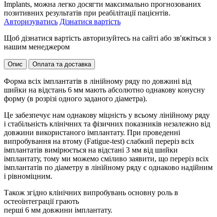
Implants, можна легко досягти максимально прогнозованих
позитивних результатів при реабілітації пацієнтів.
Авторизуватись
Дізнатися вартість
Щоб дізнатися вартість авторизуйтесь на сайті або зв'яжіться з
нашим менеджером
Опис
Оплата та доставка
Форма всіх імплантатів в лінійному ряду по довжині від
шийки на відстань 6 мм мають абсолютно однакову конусну
форму (в розрізі одного заданого діаметра).
Це забезпечує нам однакову міцність у всьому лінійному ряду
і стабільність клінічних та фізичних показників незалежно від
довжини використаного імплантату. При проведенні
випробування на втому (Fatigue-test) слабкий переріз всіх
імплантатів вимірюється на відстані 3 мм від шийки
імплантату, тому ми можемо сміливо заявити, що переріз всіх
імплантатів по діаметру в лінійному ряду є однаково надійним
і рівноміцним.
Також згідно клінічних випробувань основну роль в
остеоінтеграції грають
перші 6 мм довжини імплантату.