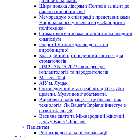
до нових надбань.
Щира подяка лікарям з Полтави за візит до
нашого виробництва!
Меморандум о співпраці з представниками
Національного університету «Запорізька
політехніка»
Стоматологічний масштабний міжнародний
симпозіум
Dnipro TV приїжджало до нас на
виробництво!
Благодійний ортопедичний конгрес для
стоматологів
«IMPLANTS 2023» конгрес для
імплантологів та пародонтологів
Masters 2024
АІУ м. Луцьк
Ортопедичний етап реабілітації беззубої
щелепи. Мультиюніт абатменти.
Виробляти найкраще — це більше, ніж
технологія. Як Bauer’s Implants інвестує в
розвиток людей
Весняне свято та Міжнародний жіночий
день у Bauer’s Implants
Пацієнтам
Розвиток дентальної імплантації