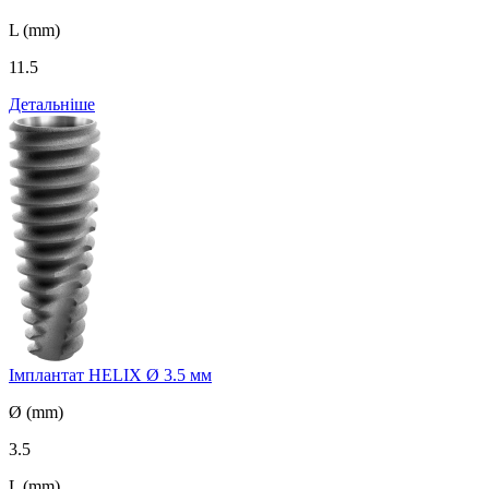
L (mm)
11.5
Детальніше
Імплантат HELIX Ø 3.5 мм
Ø (mm)
3.5
L (mm)