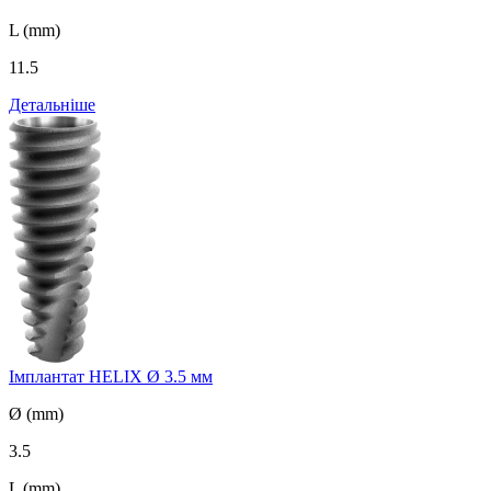
L (mm)
11.5
Детальніше
Імплантат HELIX Ø 3.5 мм
Ø (mm)
3.5
L (mm)