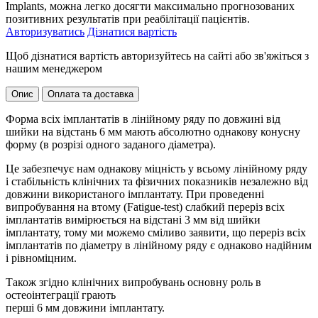
Implants, можна легко досягти максимально прогнозованих
позитивних результатів при реабілітації пацієнтів.
Авторизуватись
Дізнатися вартість
Щоб дізнатися вартість авторизуйтесь на сайті або зв'яжіться з
нашим менеджером
Опис
Оплата та доставка
Форма всіх імплантатів в лінійному ряду по довжині від
шийки на відстань 6 мм мають абсолютно однакову конусну
форму (в розрізі одного заданого діаметра).
Це забезпечує нам однакову міцність у всьому лінійному ряду
і стабільність клінічних та фізичних показників незалежно від
довжини використаного імплантату. При проведенні
випробування на втому (Fatigue-test) слабкий переріз всіх
імплантатів вимірюється на відстані 3 мм від шийки
імплантату, тому ми можемо сміливо заявити, що переріз всіх
імплантатів по діаметру в лінійному ряду є однаково надійним
і рівноміцним.
Також згідно клінічних випробувань основну роль в
остеоінтеграції грають
перші 6 мм довжини імплантату.