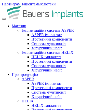
Партнерам
Пацієнтам
Бібліотеки
Магазин
Імплантаційна система ASPER
ASPER імплантат
Протетичні компоненти
Система мультиюніт
Хірургічний набір
Імплантаційна система HELIX
HELIX імплантат
Протетичні компоненти
Система мультиюніт
Хірургічний набір
Про продукцію
ASPER
ASPER імплантат
Протетичні компоненти
Система мультиюніт
Хірургічний набір
HELIX
HELIX імплантат
Протетичні компоненти