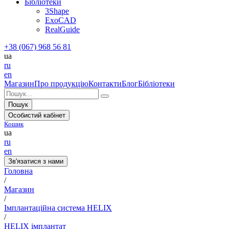
Бібліотеки
3Shape
ExoCAD
RealGuide
+38 (067) 968 56 81
ua
ru
en
Магазин
Про продукцію
Контакти
Блог
Бібліотеки
Пошук
Особистий кабінет
Кошик
ua
ru
en
Зв'язатися з нами
Головна
/
Магазин
/
Імплантаційна система HELIX
/
HELIX імплантат