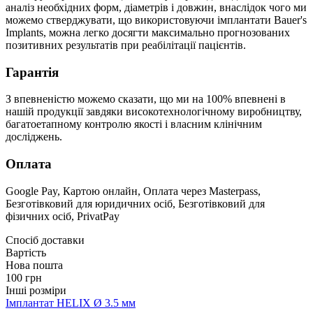
аналіз необхідних форм, діаметрів і довжин, внаслідок чого ми
можемо стверджувати, що використовуючи імплантати Bauer's
Implants, можна легко досягти максимально прогнозованих
позитивних результатів при реабілітації пацієнтів.
Гарантія
З впевненістю можемо сказати, що ми на 100% впевнені в
нашій продукції завдяки високотехнологічному виробництву,
багатоетапному контролю якості і власним клінічним
досліджень.
Оплата
Google Pay, Картою онлайн, Оплата через Masterpass,
Безготівковий для юридичних осіб, Безготівковий для
фізичних осіб, PrivatPay
Спосіб доставки
Вартість
Нова пошта
100 грн
Інші розміри
Імплантат HELIX Ø 3.5 мм