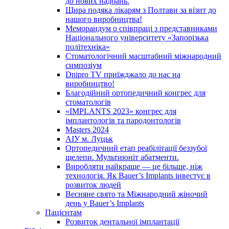
до нових надбань.
Щира подяка лікарям з Полтави за візит до
нашого виробництва!
Меморандум о співпраці з представниками
Національного університету «Запорізька
політехніка»
Стоматологічний масштабний міжнародний
симпозіум
Dnipro TV приїжджало до нас на
виробництво!
Благодійний ортопедичний конгрес для
стоматологів
«IMPLANTS 2023» конгрес для
імплантологів та пародонтологів
Masters 2024
АІУ м. Луцьк
Ортопедичний етап реабілітації беззубої
щелепи. Мультиюніт абатменти.
Виробляти найкраще — це більше, ніж
технологія. Як Bauer’s Implants інвестує в
розвиток людей
Весняне свято та Міжнародний жіночий
день у Bauer’s Implants
Пацієнтам
Розвиток дентальної імплантації