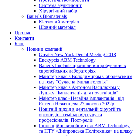
Система мультиюніт
Хірургічний набір
Bauer`s Biomaterials
Кістковий матеріал
Шовний матеріал
Про нас
Контакти
Блог
Новини компанії
Greater New York Dental Meeting 2018
Екскурсія ABM Technology
Bauer`s Implants пройшли випробування в
європейських лабораторіях
Майстер-клас з Володимиром Соболевським
на тему "Сучасна імплантологія"
Майстер-клас з Антоном Василюком у
Луцьку "Імплантація для початківців"
Майстер клас «Негайна імплантація» від
Євгена Нєженцева 27 лютого 2022р
Новітній підхід в дентальній хірургії та
ортопедії – семінар від гуру та
професіоналів. Пост-реліз
Інноваційне виробництво ABM Technology
та НТУ «Дніпровська Політехніка» на шляху