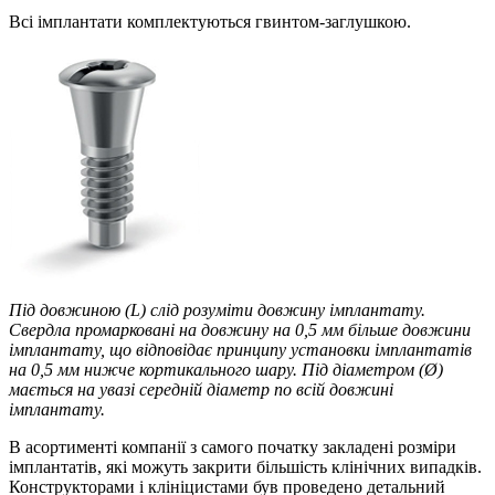
Всі імплантати комплектуються гвинтом-заглушкою.
Під довжиною (L) слід розуміти довжину імплантату.
Свердла промарковані на довжину на 0,5 мм більше довжини
імплантату, що відповідає принципу установки імплантатів
на 0,5 мм нижче кортикального шару. Під діаметром (Ø)
мається на увазі середній діаметр по всій довжині
імплантату.
В асортименті компанії з самого початку закладені розміри
імплантатів, які можуть закрити більшість клінічних випадків.
Конструкторами і клініцистами був проведено детальний