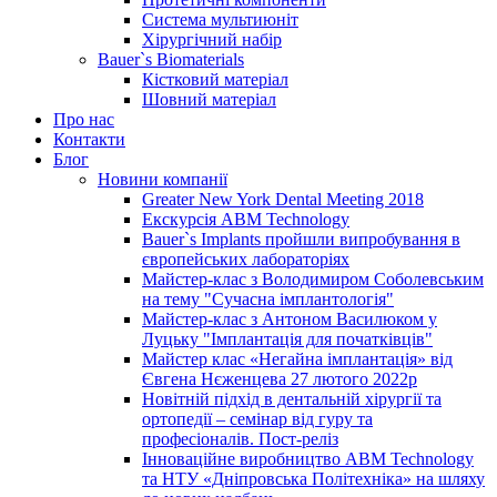
Система мультиюніт
Хірургічний набір
Bauer`s Biomaterials
Кістковий матеріал
Шовний матеріал
Про нас
Контакти
Блог
Новини компанії
Greater New York Dental Meeting 2018
Екскурсія ABM Technology
Bauer`s Implants пройшли випробування в
європейських лабораторіях
Майстер-клас з Володимиром Соболевським
на тему "Сучасна імплантологія"
Майстер-клас з Антоном Василюком у
Луцьку "Імплантація для початківців"
Майстер клас «Негайна імплантація» від
Євгена Нєженцева 27 лютого 2022р
Новітній підхід в дентальній хірургії та
ортопедії – семінар від гуру та
професіоналів. Пост-реліз
Інноваційне виробництво ABM Technology
та НТУ «Дніпровська Політехніка» на шляху