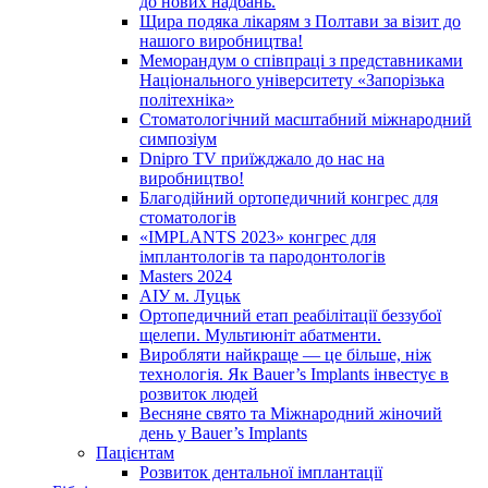
до нових надбань.
Щира подяка лікарям з Полтави за візит до
нашого виробництва!
Меморандум о співпраці з представниками
Національного університету «Запорізька
політехніка»
Стоматологічний масштабний міжнародний
симпозіум
Dnipro TV приїжджало до нас на
виробництво!
Благодійний ортопедичний конгрес для
стоматологів
«IMPLANTS 2023» конгрес для
імплантологів та пародонтологів
Masters 2024
АІУ м. Луцьк
Ортопедичний етап реабілітації беззубої
щелепи. Мультиюніт абатменти.
Виробляти найкраще — це більше, ніж
технологія. Як Bauer’s Implants інвестує в
розвиток людей
Весняне свято та Міжнародний жіночий
день у Bauer’s Implants
Пацієнтам
Розвиток дентальної імплантації