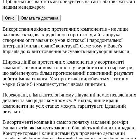
Щоб дізнатися вартість авторизуйтесь на сайті або зв'яжіться з
нашим менеджером
Опис
Оплата та доставка
Використання якісних протетичних компонентів - не лише
важлива складова хірургічного протоколу, а й запорука
створення оптимальних умов кісткової і пародонтальної
інтеграції імплантованої конструкії. Саме тому у Bauer's
Implants до їх виготовлення висувають найсуворіші вимоги.
Широка лінійка протетичних компонентів у асортименті
компанії - це виняткова точність у виробництві та параметри,
що забезпечують більш прогнозований позитивний результат
роботи імплантолога. Уся протетика виробляється з титану
марки Grade 5 і комплектується двома гвинтами.
Переконані, в імплантологічному лікуванні немає неважливих
деталей та місця для компромісу. А відтак, лише кращі
компоненти на усіх етапах можуть гарантувати ідеальний
результат!
В асортименті компанії з самого початку закладені розміри
імплантатів, які можуть закрити більшість клінічних випадків.
Конструкторами і клініцистами був проведено детальний
аналіз необхідних форм, діаметрів і довжин, внаслідок чого ми