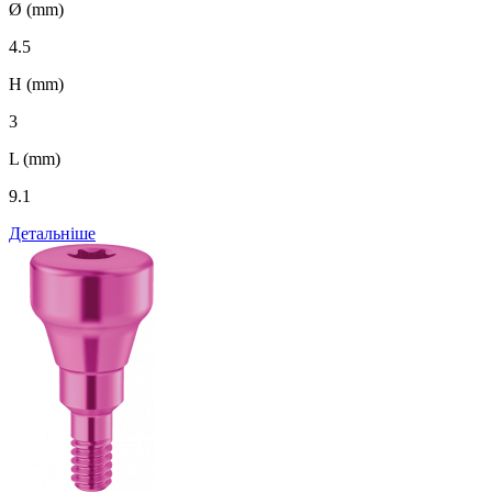
Ø (mm)
4.5
H (mm)
3
L (mm)
9.1
Детальніше