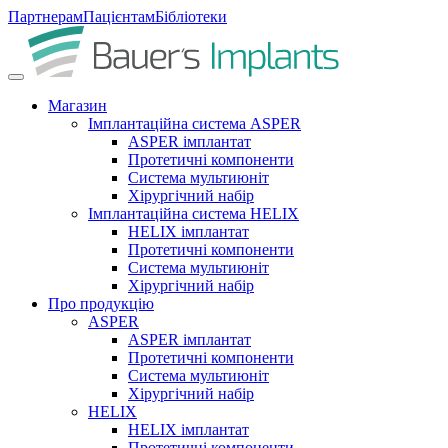
Партнерам
Пацієнтам
Бібліотеки
Магазин
Імплантаційна система ASPER
ASPER імплантат
Протетичні компоненти
Система мультиюніт
Хірургічний набір
Імплантаційна система HELIX
HELIX імплантат
Протетичні компоненти
Система мультиюніт
Хірургічний набір
Про продукцію
ASPER
ASPER імплантат
Протетичні компоненти
Система мультиюніт
Хірургічний набір
HELIX
HELIX імплантат
Протетичні компоненти