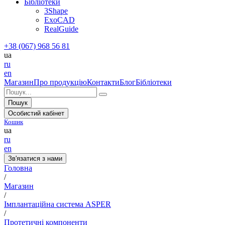
Бібліотеки
3Shape
ExoCAD
RealGuide
+38 (067) 968 56 81
ua
ru
en
Магазин
Про продукцію
Контакти
Блог
Бібліотеки
Пошук
Особистий кабінет
Кошик
ua
ru
en
Зв'язатися з нами
Головна
/
Магазин
/
Імплантаційна система ASPER
/
Протетичні компоненти