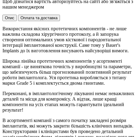
Щоб дізнатися вартість авторизуйтесь на сайті або зв'яжіться з
нашим менеджером
Опис
Оплата та доставка
Використання якісних протетичних компонентів - не лише
важлива складова хірургічного протоколу, а й запорука
створення оптимальних умов кісткової і пародонтальної
інтеграції імплантованої конструкії. Саме тому у Bauer's
Implants до їх виготовлення висувають найсуворіші вимоги.
Широка лінійка протетичних компонентів у асортименті
компанії - це виняткова точність у виробництві та параметри,
що забезпечують більш прогнозований позитивний результат
роботи імплантолога. Уся протетика виробляється з титану
марки Grade 5 і комплектується двома гвинтами.
Переконані, в імплантологічному лікуванні немає неважливих
деталей та місця для компромісу. А відтак, лише кращі
компоненти на усіх етапах можуть гарантувати ідеальний
результат!
В асортименті компанії з самого початку закладені розміри
імплантатів, які можуть закрити більшість клінічних випадків.
Конструкторами і клініцистами був проведено детальний
аналіз необхідних форм, діаметрів і довжин, внаслідок чого ми