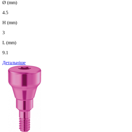
Ø (mm)
4.5
H (mm)
3
L (mm)
9.1
Детальніше