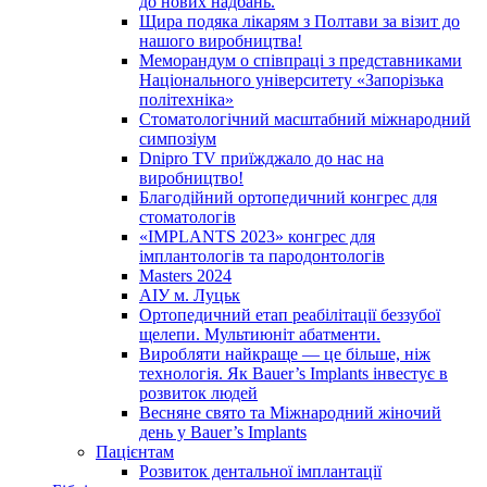
до нових надбань.
Щира подяка лікарям з Полтави за візит до
нашого виробництва!
Меморандум о співпраці з представниками
Національного університету «Запорізька
політехніка»
Стоматологічний масштабний міжнародний
симпозіум
Dnipro TV приїжджало до нас на
виробництво!
Благодійний ортопедичний конгрес для
стоматологів
«IMPLANTS 2023» конгрес для
імплантологів та пародонтологів
Masters 2024
АІУ м. Луцьк
Ортопедичний етап реабілітації беззубої
щелепи. Мультиюніт абатменти.
Виробляти найкраще — це більше, ніж
технологія. Як Bauer’s Implants інвестує в
розвиток людей
Весняне свято та Міжнародний жіночий
день у Bauer’s Implants
Пацієнтам
Розвиток дентальної імплантації