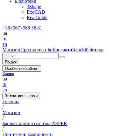
Бібліотеки
3Shape
ExoCAD
RealGuide
+38 (067) 968 56 81
ua
ru
en
Магазин
Про продукцію
Контакти
Блог
Бібліотеки
Пошук
Особистий кабінет
Кошик
ua
ru
en
Зв'язатися з нами
Головна
/
Магазин
/
Імплантаційна система ASPER
/
Протетичні компоненти