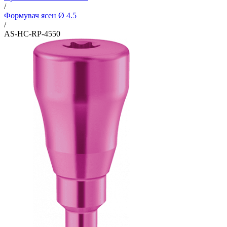
/
Формувач ясен Ø 4.5
/
AS-HC-RP-4550