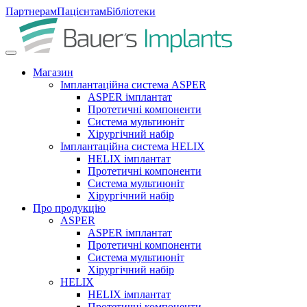
Партнерам
Пацієнтам
Бібліотеки
Магазин
Імплантаційна система ASPER
ASPER імплантат
Протетичні компоненти
Система мультиюніт
Хірургічний набір
Імплантаційна система HELIX
HELIX імплантат
Протетичні компоненти
Система мультиюніт
Хірургічний набір
Про продукцію
ASPER
ASPER імплантат
Протетичні компоненти
Система мультиюніт
Хірургічний набір
HELIX
HELIX імплантат
Протетичні компоненти