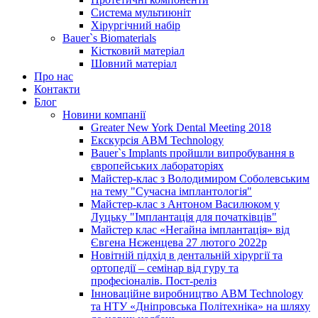
Система мультиюніт
Хірургічний набір
Bauer`s Biomaterials
Кістковий матеріал
Шовний матеріал
Про нас
Контакти
Блог
Новини компанії
Greater New York Dental Meeting 2018
Екскурсія ABM Technology
Bauer`s Implants пройшли випробування в
європейських лабораторіях
Майстер-клас з Володимиром Соболевським
на тему "Сучасна імплантологія"
Майстер-клас з Антоном Василюком у
Луцьку "Імплантація для початківців"
Майстер клас «Негайна імплантація» від
Євгена Нєженцева 27 лютого 2022р
Новітній підхід в дентальній хірургії та
ортопедії – семінар від гуру та
професіоналів. Пост-реліз
Інноваційне виробництво ABM Technology
та НТУ «Дніпровська Політехніка» на шляху