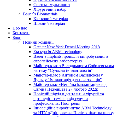
Система мультиюніт
Хірургічний набір
Bauer`s Biomaterials
Кістковий матеріал
Шовний матеріал
Про нас
Контакти
Блог
Новини компанії
Greater New York Dental Meeting 2018
Екскурсія ABM Technology
Bauer`s Implants пройшли випробування в
європейських лабораторіях
Майстер-клас з Володимиром Соболевським
на тему "Сучасна імплантологія"
Майстер-клас з Антоном Василюком у
Луцьку "Імплантація для початківців"
Майстер клас «Негайна імплантація» від
Євгена Нєженцева 27 лютого 2022р
Новітній підхід в дентальній хірургії та
ортопедії – семінар від гуру та
професіоналів. Пост-реліз
Інноваційне виробництво ABM Technology
та НТУ «Дніпровська Політехніка» на шляху