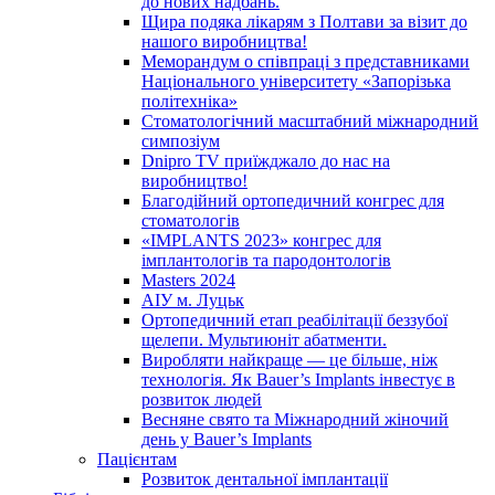
до нових надбань.
Щира подяка лікарям з Полтави за візит до
нашого виробництва!
Меморандум о співпраці з представниками
Національного університету «Запорізька
політехніка»
Стоматологічний масштабний міжнародний
симпозіум
Dnipro TV приїжджало до нас на
виробництво!
Благодійний ортопедичний конгрес для
стоматологів
«IMPLANTS 2023» конгрес для
імплантологів та пародонтологів
Masters 2024
АІУ м. Луцьк
Ортопедичний етап реабілітації беззубої
щелепи. Мультиюніт абатменти.
Виробляти найкраще — це більше, ніж
технологія. Як Bauer’s Implants інвестує в
розвиток людей
Весняне свято та Міжнародний жіночий
день у Bauer’s Implants
Пацієнтам
Розвиток дентальної імплантації