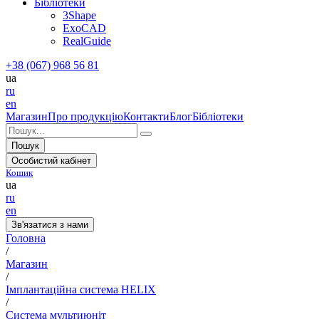
Бібліотеки
3Shape
ExoCAD
RealGuide
+38 (067) 968 56 81
ua
ru
en
Магазин
Про продукцію
Контакти
Блог
Бібліотеки
Пошук
Особистий кабінет
Кошик
ua
ru
en
Зв'язатися з нами
Головна
/
Магазин
/
Імплантаційна система HELIX
/
Система мультиюніт