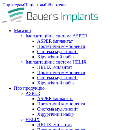
Партнерам
Пацієнтам
Бібліотеки
Магазин
Імплантаційна система ASPER
ASPER імплантат
Протетичні компоненти
Система мультиюніт
Хірургічний набір
Імплантаційна система HELIX
HELIX імплантат
Протетичні компоненти
Система мультиюніт
Хірургічний набір
Про продукцію
ASPER
ASPER імплантат
Протетичні компоненти
Система мультиюніт
Хірургічний набір
HELIX
HELIX імплантат
Протетичні компоненти