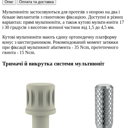
Опис
Оплата та доставка
Мультиюніти застосовуються для протезів з опорою на два і
більше імплантатів з гвинтовою фіксацією. Доступні в різних
варіантах: прямі мультиюніти, а також кутові мульти-юніти 17
і 30 градусів з висотою ясенної частини від 1,5 до 4,5 мм.
Кутові мультиюніти мають єдину ортопедичну платформу
конус з шестигранником. Рекомендований момент затяжки
при фіксації мультиюніт абатмента - 35 Ncm, протетичного
гвинта - 15 Ncm.
Тримачі й викрутка системи мультиюніт