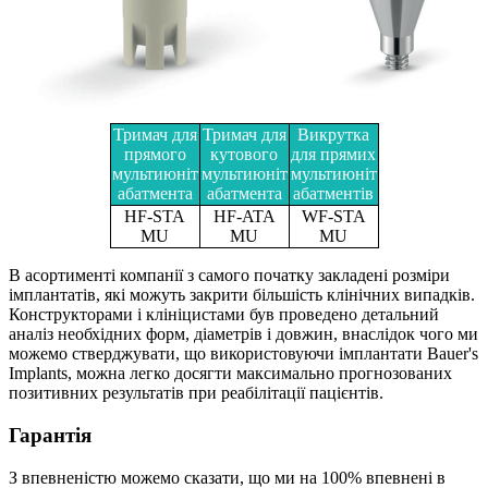
Тримач для
Тримач для
Викрутка
прямого
кутового
для прямих
мультиюніт
мультиюніт
мультиюніт
абатмента
абатмента
абатментів
HF-STA
HF-ATA
WF-STA
MU
MU
MU
В асортименті компанії з самого початку закладені розміри
імплантатів, які можуть закрити більшість клінічних випадків.
Конструкторами і клініцистами був проведено детальний
аналіз необхідних форм, діаметрів і довжин, внаслідок чого ми
можемо стверджувати, що використовуючи імплантати Bauer's
Implants, можна легко досягти максимально прогнозованих
позитивних результатів при реабілітації пацієнтів.
Гарантія
З впевненістю можемо сказати, що ми на 100% впевнені в