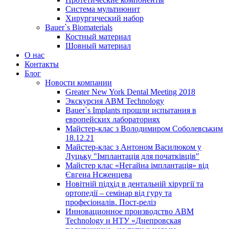
Система мультиюнит
Хирургический набор
Bauer`s Biomaterials
Костный материал
Шовный материал
О нас
Контакты
Блог
Новости компании
Greater New York Dental Meeting 2018
Экскурсия ABM Technology
Bauer`s Implants прошли испытания в
европейских лабораториях
Майстер-клас з Володимиром Соболевським
18.12.21
Майстер-клас з Антоном Василюком у
Луцьку "Імплантація для початківців"
Майстер клас «Негайна імплантація» від
Євгена Нєженцева
Новітній підхід в дентальній хірургії та
ортопедії – семінар від гуру та
професіоналів. Пост-реліз
Инновационное производство ABM
Technology и НТУ «Днепровская