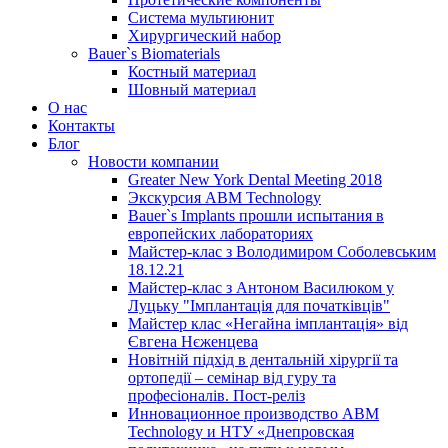
Система мультиюнит
Хирургический набор
Bauer`s Biomaterials
Костный материал
Шовный материал
О нас
Контакты
Блог
Новости компании
Greater New York Dental Meeting 2018
Экскурсия ABM Technology
Bauer`s Implants прошли испытания в
европейских лабораториях
Майстер-клас з Володимиром Соболевським
18.12.21
Майстер-клас з Антоном Василюком у
Луцьку "Імплантація для початківців"
Майстер клас «Негайна імплантація» від
Євгена Нєженцева
Новітній підхід в дентальній хірургії та
ортопедії – семінар від гуру та
професіоналів. Пост-реліз
Инновационное производство ABM
Technology и НТУ «Днепровская