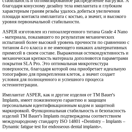
стабильность и оптимизированное распределение нагрузки. А
благодаря конусному дизайну тела имплантата и глубоким
характерным граням резьбы удалось добиться увеличения
площади контакта имплантата с костью, а значит, и высокого
уровня первоначальной стабильности.
ASPER изготовлен из гипоаллергенного титана Grade 4 Nano
- материала, показавшего по результатам механических
испытаний более высокий уровень прочности по сравнению с
титаном 4-го класса и не имеющего никаких альтернативных
примесей в своем составе. Выраженная остекондуктивность и
механическая крепкость материала дополняются параметрами
покрытия SLA Pro. Это оптимальная микротекстура
поверхности, благодаря которой она приобретает идеальную
топографию для прикрепления клеток, а значит создает
условия для полноценного и успешного процесса
остеоинтеграции.
Имплантат ASPER, как и другие изделия от ТМ Bauer's
Implants, имеет пожизненную гарантию и защищен
персональным идентификационным кодом и защитной
маркировкой. Функциональная стабильность и безопасность
изделий ТМ Bauer's Implants подтверждены соответствием
международному стандарту ISO 14801 «Dentistry – Implants –
Dynamic fatigue test for endosseous dental implants».