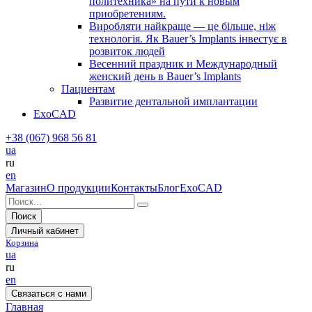
политехника» на пути к новым
приобретениям.
Виробляти найкраще — це більше, ніж
технологія. Як Bauer’s Implants інвестує в
розвиток людей
Весенний праздник и Международный
женский день в Bauer’s Implants
Пациентам
Развитие дентальной имплантации
ExoCAD
+38 (067) 968 56 81
ua
ru
en
Магазин
О продукции
Контакты
Блог
ExoCAD
Поиск
Личный кабинет
Корзина
ua
ru
en
Связаться с нами
Главная