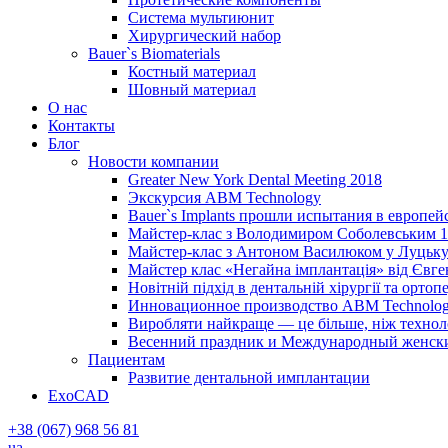
Система мультиюнит
Хирургический набор
Bauer`s Biomaterials
Костный материал
Шовный материал
О нас
Контакты
Блог
Новости компании
Greater New York Dental Meeting 2018
Экскурсия ABM Technology
Bauer`s Implants прошли испытания в европей
Майстер-клас з Володимиром Соболевським 1
Майстер-клас з Антоном Василюком у Луцьку 
Майстер клас «Негайна імплантація» від Євг
Новітній підхід в дентальній хірургії та ортопе
Инновационное производство ABM Technolog
Виробляти найкраще — це більше, ніж технолог
Весенний праздник и Международный женский 
Пациентам
Развитие дентальной имплантации
ExoCAD
+38 (067) 968 56 81
ua