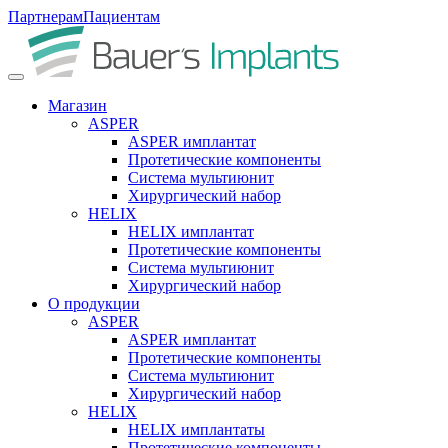
Партнерам
Пациентам
Магазин
ASPER
ASPER имплантат
Протетические компоненты
Система мультиюнит
Хирургический набор
HELIX
HELIX имплантат
Протетические компоненты
Система мультиюнит
Хирургический набор
О продукции
ASPER
ASPER имплантат
Протетические компоненты
Система мультиюнит
Хирургический набор
HELIX
HELIX имплантаты
Протетические компоненты