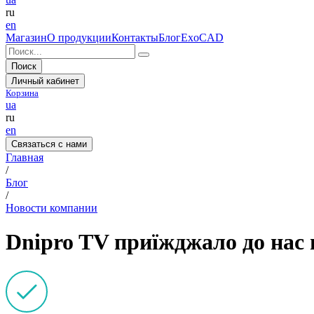
ru
en
Магазин
О продукции
Контакты
Блог
ExoCAD
Поиск
Личный кабинет
Корзина
ua
ru
en
Связаться с нами
Главная
/
Блог
/
Новости компании
Dnipro TV приїжджало до нас 