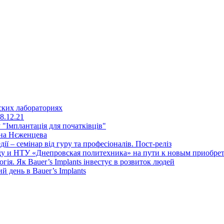
ских лабораториях
8.12.21
"Імплантація для початківців"
ена Нєженцева
дії – семінар від гуру та професіоналів. Пост-реліз
y и НТУ «Днепровская политехника» на пути к новым приобрет
ія. Як Bauer’s Implants інвестує в розвиток людей
день в Bauer’s Implants