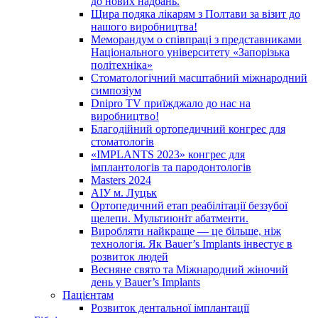
до нових надбань.
Щира подяка лікарям з Полтави за візит до
нашого виробництва!
Меморандум о співпраці з представниками
Національного університету «Запорізька
політехніка»
Стоматологічний масштабний міжнародний
симпозіум
Dnipro TV приїжджало до нас на
виробництво!
Благодійний ортопедичний конгрес для
стоматологів
«IMPLANTS 2023» конгрес для
імплантологів та пародонтологів
Masters 2024
АІУ м. Луцьк
Ортопедичний етап реабілітації беззубої
щелепи. Мультиюніт абатменти.
Виробляти найкраще — це більше, ніж
технологія. Як Bauer’s Implants інвестує в
розвиток людей
Весняне свято та Міжнародний жіночий
день у Bauer’s Implants
Пацієнтам
Розвиток дентальної імплантації