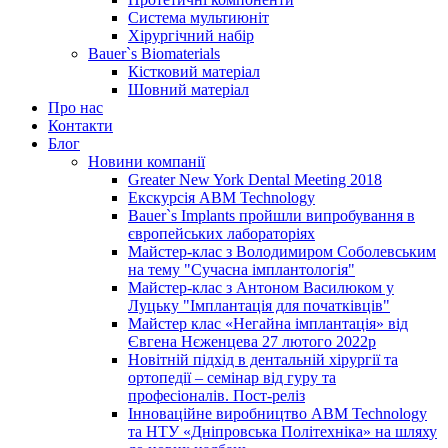
Система мультиюніт
Хірургічний набір
Bauer`s Biomaterials
Кістковий матеріал
Шовний матеріал
Про нас
Контакти
Блог
Новини компанії
Greater New York Dental Meeting 2018
Екскурсія ABM Technology
Bauer`s Implants пройшли випробування в
європейських лабораторіях
Майстер-клас з Володимиром Соболевським
на тему "Сучасна імплантологія"
Майстер-клас з Антоном Василюком у
Луцьку "Імплантація для початківців"
Майстер клас «Негайна імплантація» від
Євгена Нєженцева 27 лютого 2022р
Новітній підхід в дентальній хірургії та
ортопедії – семінар від гуру та
професіоналів. Пост-реліз
Інноваційне виробництво ABM Technology
та НТУ «Дніпровська Політехніка» на шляху