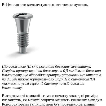
Всі імплантати комплектуються гвинтом-заглушкою.
Під довжиною (L) слід розуміти довжину імплантату.
Свердла промарковані на довжину на 0,5 мм більше довжини
імплантату, що відповідає принципу установки імплантатів
на 0,5 мм нижче кортикального шару. Під діаметром (Ø)
мається на увазі середній діаметр по всій довжині
імплантату.
В асортименті компанії з самого початку закладені розміри
імплантатів, які можуть закрити більшість клінічних випадків.
Конструкторами і клініцистами був проведено детальний