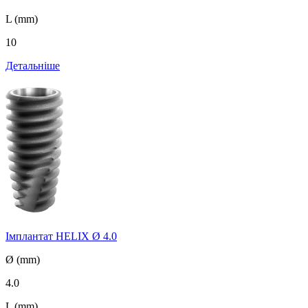
L (mm)
10
Детальніше
Імплантат HELIX Ø 4.0
Ø (mm)
4.0
L (mm)