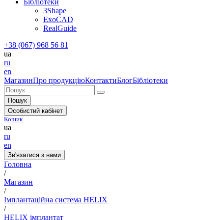
Бібліотеки
3Shape
ExoCAD
RealGuide
+38 (067) 968 56 81
ua
ru
en
Магазин
Про продукцію
Контакти
Блог
Бібліотеки
Пошук
Особистий кабінет
Кошик
ua
ru
en
Зв'язатися з нами
Головна
/
Магазин
/
Імплантаційна система HELIX
/
HELIX імплантат