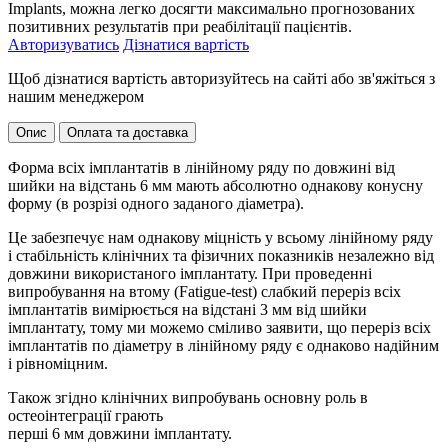
Implants, можна легко досягти максимально прогнозованих
позитивних результатів при реабілітації пацієнтів.
Авторизуватись
Дізнатися вартість
Щоб дізнатися вартість авторизуйтесь на сайті або зв'яжіться з
нашим менеджером
Опис
Оплата та доставка
Форма всіх імплантатів в лінійному ряду по довжині від
шийки на відстань 6 мм мають абсолютно однакову конусну
форму (в розрізі одного заданого діаметра).
Це забезпечує нам однакову міцність у всьому лінійному ряду
і стабільність клінічних та фізичних показників незалежно від
довжини використаного імплантату. При проведенні
випробування на втому (Fatigue-test) слабкий переріз всіх
імплантатів вимірюється на відстані 3 мм від шийки
імплантату, тому ми можемо сміливо заявити, що переріз всіх
імплантатів по діаметру в лінійному ряду є однаково надійним
і рівноміцним.
Також згідно клінічних випробувань основну роль в
остеоінтеграції грають
перші 6 мм довжини імплантату.