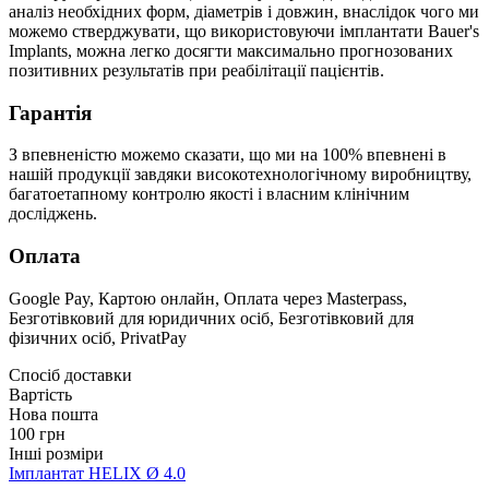
аналіз необхідних форм, діаметрів і довжин, внаслідок чого ми
можемо стверджувати, що використовуючи імплантати Bauer's
Implants, можна легко досягти максимально прогнозованих
позитивних результатів при реабілітації пацієнтів.
Гарантія
З впевненістю можемо сказати, що ми на 100% впевнені в
нашій продукції завдяки високотехнологічному виробництву,
багатоетапному контролю якості і власним клінічним
досліджень.
Оплата
Google Pay, Картою онлайн, Оплата через Masterpass,
Безготівковий для юридичних осіб, Безготівковий для
фізичних осіб, PrivatPay
Спосіб доставки
Вартість
Нова пошта
100 грн
Інші розміри
Імплантат HELIX Ø 4.0