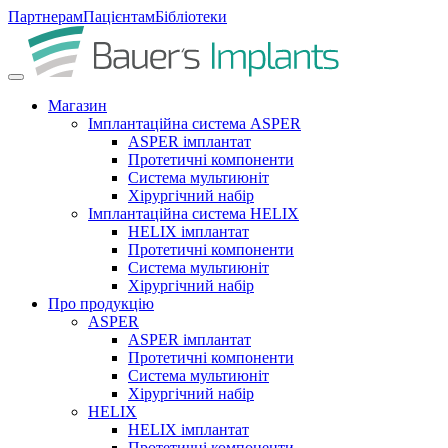
Партнерам
Пацієнтам
Бібліотеки
Магазин
Імплантаційна система ASPER
ASPER імплантат
Протетичні компоненти
Система мультиюніт
Хірургічний набір
Імплантаційна система HELIX
HELIX імплантат
Протетичні компоненти
Система мультиюніт
Хірургічний набір
Про продукцію
ASPER
ASPER імплантат
Протетичні компоненти
Система мультиюніт
Хірургічний набір
HELIX
HELIX імплантат
Протетичні компоненти