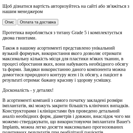
Щоб дізнатися вартість авторизуйтесь на сайті або зв'яжіться з
нашим менеджером
Опис
Оплата та доставка
Протетика виробляється з титану Grade 5 і комплектується
двома гвинтами.
Також в нашому асортименті представлено унікальний
вузький формувач, використання якого дозволяє отримати
максимальну кількість місця для пластики м'яких тканин, в
процесі обростання яких, вони набувають необхідного обсягу
та форми. Завдяки використанню даного компонента можна
домогтися природного контуру ясен і їх обсягу, а пацієнт в
результаті отримає бажану красиву і здорову усмішку.
Досконалість - у деталях!
В асортименті компанії з самого початку закладені розміри
імплантатів, які можуть закрити більшість клінічних випадків.
Конструкторами і клініцистами був проведено детальний
аналіз необхідних форм, діаметрів і довжин, внаслідок чого ми
можемо стверджувати, що використовуючи імплантати Bauer's
Implants, можна легко досягти максимально прогнозованих
позитивних результатів при реабілітації пацієнтів.