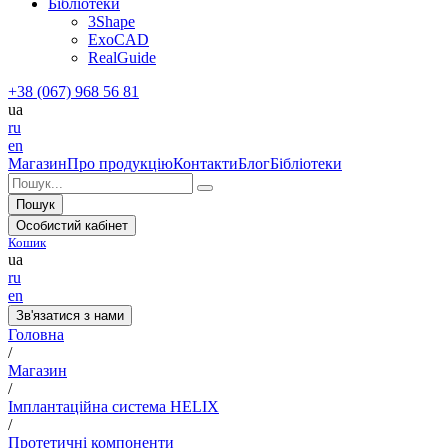
Бібліотеки
3Shape
ExoCAD
RealGuide
+38 (067) 968 56 81
ua
ru
en
Магазин
Про продукцію
Контакти
Блог
Бібліотеки
Пошук
Особистий кабінет
Кошик
ua
ru
en
Зв'язатися з нами
Головна
/
Магазин
/
Імплантаційна система HELIX
/
Протетичні компоненти