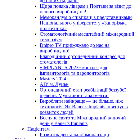
до нових надбань.
Щира подяка лікарям з Полтави за візит до
нашого виробництва!
Меморандум о співпраці з представниками
Національного університету «Запорізька
політехніка»
Стоматологічний масштабний міжнародний
симпозіум
Dnipro TV приїжджало до нас на
виробництво!
Благодійний ортопедичний конгрес для
стоматологів
«IMPLANTS 2023» конгрес для
імплантологів та пародонтологів
Masters 2024
АІУ м. Луцьк
Ортопедичний етап реабілітації беззубої
щелепи. Мультиюніт абатменти.
Виробляти найкраще — це більше, ніж
технологія. Як Bauer’s Implants інвестує в
розвиток людей
Весняне свято та Міжнародний жіночий
день у Bauer’s Implants
Пацієнтам
Розвиток дентальної імплантації