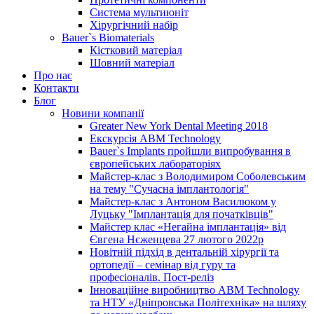
Система мультиюніт
Хірургічний набір
Bauer`s Biomaterials
Кістковий матеріал
Шовний матеріал
Про нас
Контакти
Блог
Новини компанії
Greater New York Dental Meeting 2018
Екскурсія ABM Technology
Bauer`s Implants пройшли випробування в
європейських лабораторіях
Майстер-клас з Володимиром Соболевським
на тему "Сучасна імплантологія"
Майстер-клас з Антоном Василюком у
Луцьку "Імплантація для початківців"
Майстер клас «Негайна імплантація» від
Євгена Нєженцева 27 лютого 2022р
Новітній підхід в дентальній хірургії та
ортопедії – семінар від гуру та
професіоналів. Пост-реліз
Інноваційне виробництво ABM Technology
та НТУ «Дніпровська Політехніка» на шляху