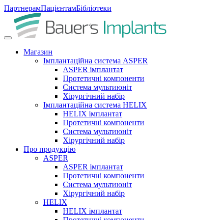
Партнерам
Пацієнтам
Бібліотеки
Магазин
Імплантаційна система ASPER
ASPER імплантат
Протетичні компоненти
Система мультиюніт
Хірургічний набір
Імплантаційна система HELIX
HELIX імплантат
Протетичні компоненти
Система мультиюніт
Хірургічний набір
Про продукцію
ASPER
ASPER імплантат
Протетичні компоненти
Система мультиюніт
Хірургічний набір
HELIX
HELIX імплантат
Протетичні компоненти