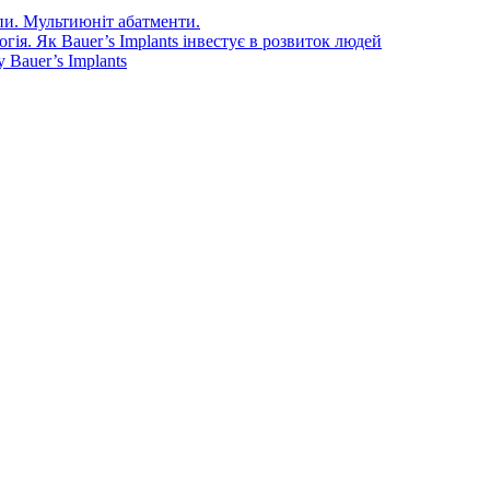
епи. Мультиюніт абатменти.
ія. Як Bauer’s Implants інвестує в розвиток людей
Bauer’s Implants