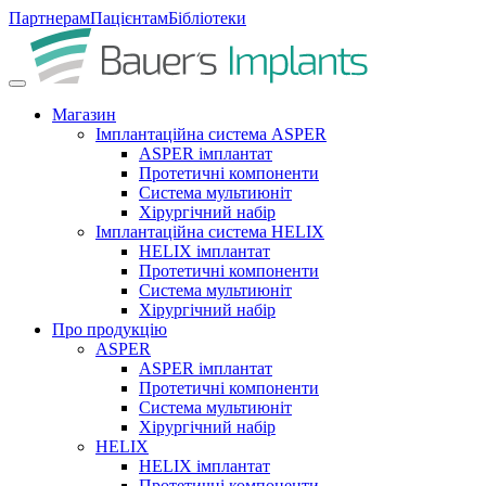
Партнерам
Пацієнтам
Бібліотеки
Магазин
Імплантаційна система ASPER
ASPER імплантат
Протетичні компоненти
Система мультиюніт
Хірургічний набір
Імплантаційна система HELIX
HELIX імплантат
Протетичні компоненти
Система мультиюніт
Хірургічний набір
Про продукцію
ASPER
ASPER імплантат
Протетичні компоненти
Система мультиюніт
Хірургічний набір
HELIX
HELIX імплантат
Протетичні компоненти