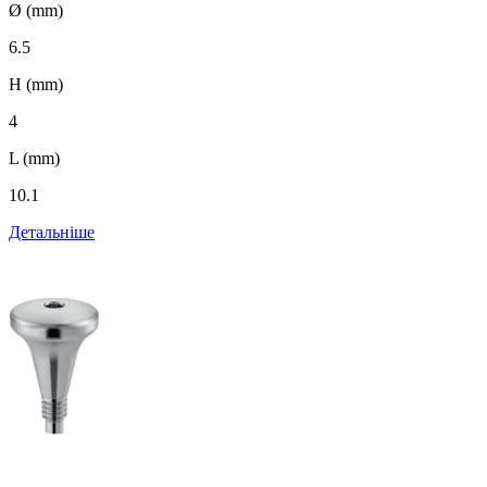
Ø (mm)
6.5
H (mm)
4
L (mm)
10.1
Детальніше