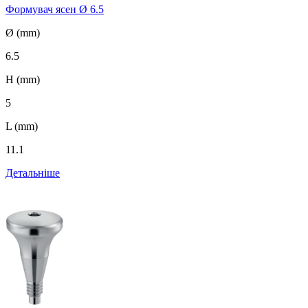
Формувач ясен Ø 6.5
Ø (mm)
6.5
H (mm)
5
L (mm)
11.1
Детальніше