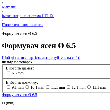
/
Магазин
/
Імплантаційна система HELIX
/
Протетичні компоненти
/
Формувач ясен Ø 6.5
Формувач ясен Ø 6.5
Щоб дізнатися вартість авторизуйтесь на сайті
Фільтр по товарах
Виберіть діаметр:
6.5 mm
Виберіть довжину:
9.1 mm
10.1 mm
11.1 mm
12.1 mm
13.1 mm
Формувач ясен Ø 6.5
Ø (mm)