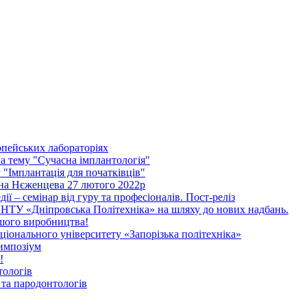
опейських лабораторіях
 тему "Сучасна імплантологія"
"Імплантація для початківців"
ена Нєженцева 27 лютого 2022р
дії – семінар від гуру та професіоналів. Пост-реліз
НТУ «Дніпровська Політехніка» на шляху до нових надбань.
ашого виробництва!
іонального університету «Запорізька політехніка»
импозіум
!
тологів
та пародонтологів