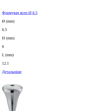
Формувач ясен Ø 6.5
Ø (mm)
6.5
H (mm)
6
L (mm)
12.1
Детальніше