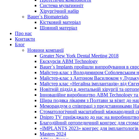
Система мультиюніт
Хірургічний набір
Bauer`s Biomaterials
Кістковий матеріал
Шовний матеріал
Про нас
Контакти
Блог
Новини компанії
Greater New York Dental Meeting 2018
Екскурсія ABM Technology
Bauer`s Implants пройшли випробування в євр
Майстер-клас з Володимиром Соболевським на
Майстер-клас з Антоном Василюком у Луцьку 
Майстер клас «Негайна імплантація» від Євг
Новітній підхід в дентальній хірургії та ортопе
Інноваційне виробництво ABM Technology та 
Щира подяка лікарям з Полтави за візит до н
Меморандум о співпраці з представниками Нац
Стоматологічний масштабний міжнародний с
Dnipro TV приїжджало до нас на виробництво
Благодійний ортопедичний конгрес для стома
«IMPLANTS 2023» конгрес для імплантологів 
Masters 2024