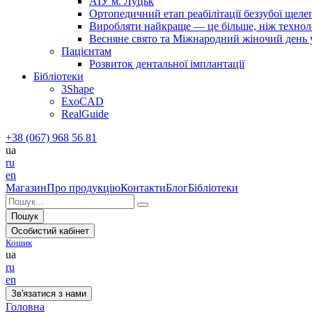
АІУ м. Луцьк
Ортопедичний етап реабілітації беззубої щел
Виробляти найкраще — це більше, ніж технолог
Весняне свято та Міжнародний жіночий день у 
Пацієнтам
Розвиток дентальної імплантації
Бібліотеки
3Shape
ExoCAD
RealGuide
+38 (067) 968 56 81
ua
ru
en
Магазин
Про продукцію
Контакти
Блог
Бібліотеки
Пошук
Особистий кабінет
Кошик
ua
ru
en
Зв'язатися з нами
Головна