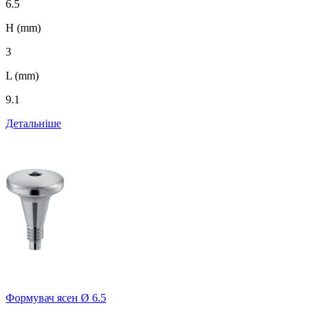
6.5
H (mm)
3
L (mm)
9.1
Детальніше
Формувач ясен Ø 6.5