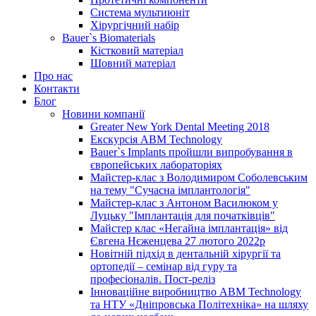
Система мультиюніт
Хірургічний набір
Bauer`s Biomaterials
Кістковий матеріал
Шовний матеріал
Про нас
Контакти
Блог
Новини компанії
Greater New York Dental Meeting 2018
Екскурсія ABM Technology
Bauer`s Implants пройшли випробування в
європейських лабораторіях
Майстер-клас з Володимиром Соболевським
на тему "Сучасна імплантологія"
Майстер-клас з Антоном Василюком у
Луцьку "Імплантація для початківців"
Майстер клас «Негайна імплантація» від
Євгена Нєженцева 27 лютого 2022р
Новітній підхід в дентальній хірургії та
ортопедії – семінар від гуру та
професіоналів. Пост-реліз
Інноваційне виробництво ABM Technology
та НТУ «Дніпровська Політехніка» на шляху