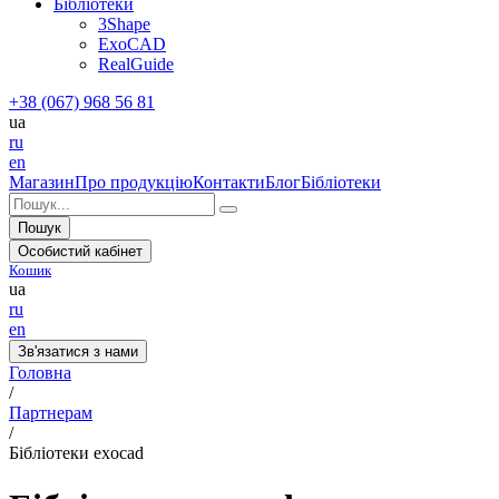
Бібліотеки
3Shape
ExoCAD
RealGuide
+38 (067) 968 56 81
ua
ru
en
Магазин
Про продукцію
Контакти
Блог
Бібліотеки
Пошук
Особистий кабінет
Кошик
ua
ru
en
Зв'язатися з нами
Головна
/
Партнерам
/
Бібліотеки exocad