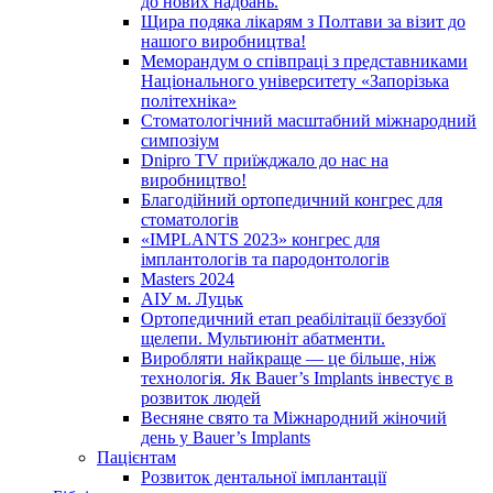
до нових надбань.
Щира подяка лікарям з Полтави за візит до
нашого виробництва!
Меморандум о співпраці з представниками
Національного університету «Запорізька
політехніка»
Стоматологічний масштабний міжнародний
симпозіум
Dnipro TV приїжджало до нас на
виробництво!
Благодійний ортопедичний конгрес для
стоматологів
«IMPLANTS 2023» конгрес для
імплантологів та пародонтологів
Masters 2024
АІУ м. Луцьк
Ортопедичний етап реабілітації беззубої
щелепи. Мультиюніт абатменти.
Виробляти найкраще — це більше, ніж
технологія. Як Bauer’s Implants інвестує в
розвиток людей
Весняне свято та Міжнародний жіночий
день у Bauer’s Implants
Пацієнтам
Розвиток дентальної імплантації