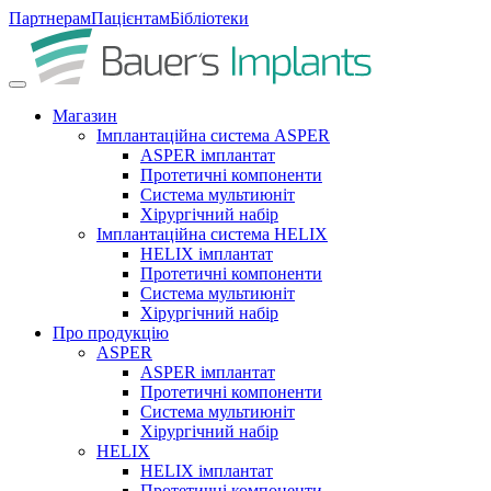
Партнерам
Пацієнтам
Бібліотеки
Магазин
Імплантаційна система ASPER
ASPER імплантат
Протетичні компоненти
Система мультиюніт
Хірургічний набір
Імплантаційна система HELIX
HELIX імплантат
Протетичні компоненти
Система мультиюніт
Хірургічний набір
Про продукцію
ASPER
ASPER імплантат
Протетичні компоненти
Система мультиюніт
Хірургічний набір
HELIX
HELIX імплантат
Протетичні компоненти