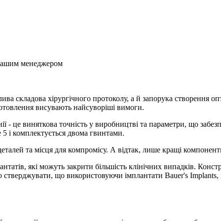
з нашим менеджером
ва складова хірургічного протоколу, а й запорука створення опт
виготовлення висувають найсуворіші вимоги.
ї - це виняткова точність у виробництві та параметри, що забе
 5 і комплектується двома гвинтами.
талей та місця для компромісу. А відтак, лише кращі компоненти
лантатів, які можуть закрити більшість клінічних випадків. Конс
мо стверджувати, що використовуючи імплантати Bauer's Implant