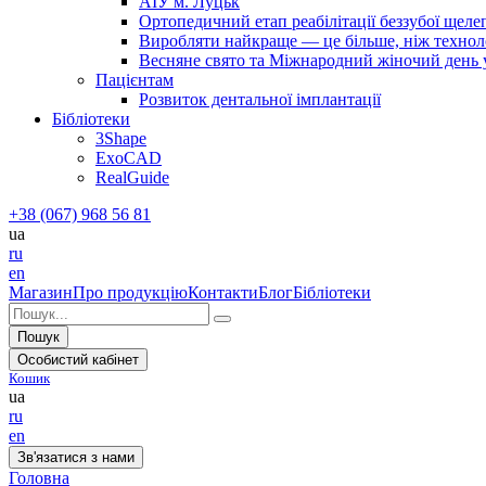
АІУ м. Луцьк
Ортопедичний етап реабілітації беззубої щел
Виробляти найкраще — це більше, ніж технолог
Весняне свято та Міжнародний жіночий день у 
Пацієнтам
Розвиток дентальної імплантації
Бібліотеки
3Shape
ExoCAD
RealGuide
+38 (067) 968 56 81
ua
ru
en
Магазин
Про продукцію
Контакти
Блог
Бібліотеки
Пошук
Особистий кабінет
Кошик
ua
ru
en
Зв'язатися з нами
Головна