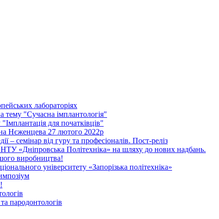
опейських лабораторіях
 тему "Сучасна імплантологія"
"Імплантація для початківців"
ена Нєженцева 27 лютого 2022р
дії – семінар від гуру та професіоналів. Пост-реліз
НТУ «Дніпровська Політехніка» на шляху до нових надбань.
ашого виробництва!
іонального університету «Запорізька політехніка»
импозіум
!
тологів
та пародонтологів