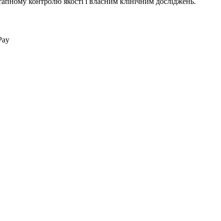
тапному контролю якості і власним клінічним досліджень.
Pay