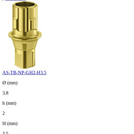
AS-TB-NP-GH2-H3.5
Ø (mm)
3.8
h (mm)
2
H (mm)
3.5