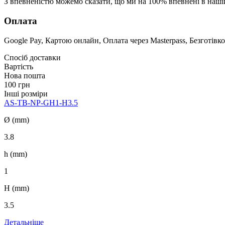
З впевненістю можемо сказати, що ми на 100% впевнені в наші
Оплата
Google Pay, Картою онлайн, Оплата через Masterpass, Безготівко
Спосіб доставки
Вартість
Нова пошта
100 грн
Інші розміри
AS-TB-NP-GH1-H3.5
Ø (mm)
3.8
h (mm)
1
H (mm)
3.5
Детальніше