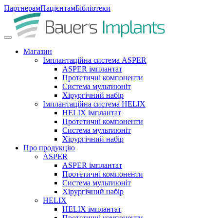
Партнерам
Пацієнтам
Бібліотеки
Магазин
Імплантаційна система ASPER
ASPER імплантат
Протетичні компоненти
Система мультиюніт
Хірургічний набір
Імплантаційна система HELIX
HELIX імплантат
Протетичні компоненти
Система мультиюніт
Хірургічний набір
Про продукцію
ASPER
ASPER імплантат
Протетичні компоненти
Система мультиюніт
Хірургічний набір
HELIX
HELIX імплантат
Протетичні компоненти