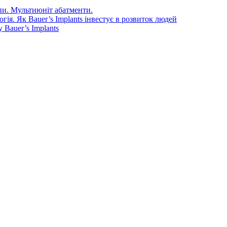
епи. Мультиюніт абатменти.
ія. Як Bauer’s Implants інвестує в розвиток людей
Bauer’s Implants