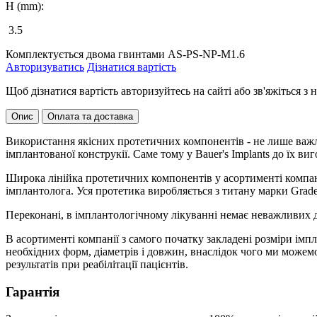
H (mm):
3.5
Комплектується двома гвинтами AS-PS-NP-M1.6
Авторизуватись
Дізнатися вартість
Щоб дізнатися вартість авторизуйтесь на сайті або зв'яжіться 
Опис
Оплата та доставка
Використання якісних протетичних компонентів - не лише важли
імплантованої конструкії. Саме тому у Bauer's Implants до їх 
Широка лінійка протетичних компонентів у асортименті компані
імплантолога. Уся протетика виробляється з титану марки Grade
Переконані, в імплантологічному лікуванні немає неважливих де
В асортименті компанії з самого початку закладені розміри імп
необхідних форм, діаметрів і довжин, внаслідок чого ми може
результатів при реабілітації пацієнтів.
Гарантія