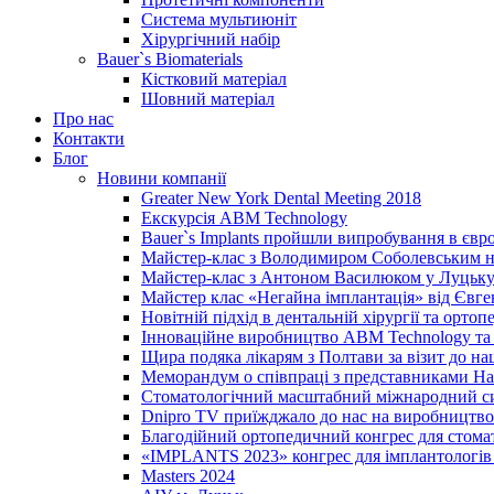
Система мультиюніт
Хірургічний набір
Bauer`s Biomaterials
Кістковий матеріал
Шовний матеріал
Про нас
Контакти
Блог
Новини компанії
Greater New York Dental Meeting 2018
Екскурсія ABM Technology
Bauer`s Implants пройшли випробування в євр
Майстер-клас з Володимиром Соболевським на
Майстер-клас з Антоном Василюком у Луцьку 
Майстер клас «Негайна імплантація» від Євг
Новітній підхід в дентальній хірургії та ортопе
Інноваційне виробництво ABM Technology та 
Щира подяка лікарям з Полтави за візит до н
Меморандум о співпраці з представниками Нац
Стоматологічний масштабний міжнародний с
Dnipro TV приїжджало до нас на виробництво
Благодійний ортопедичний конгрес для стома
«IMPLANTS 2023» конгрес для імплантологів 
Masters 2024