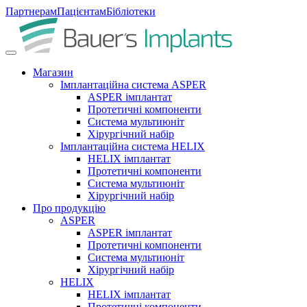
Партнерам
Пацієнтам
Бібліотеки
Магазин
Імплантаційна система ASPER
ASPER імплантат
Протетичні компоненти
Система мультиюніт
Хірургічний набір
Імплантаційна система HELIX
HELIX імплантат
Протетичні компоненти
Система мультиюніт
Хірургічний набір
Про продукцію
ASPER
ASPER імплантат
Протетичні компоненти
Система мультиюніт
Хірургічний набір
HELIX
HELIX імплантат
Протетичні компоненти