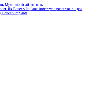
епи. Мультиюніт абатменти.
ія. Як Bauer’s Implants інвестує в розвиток людей
Bauer’s Implants