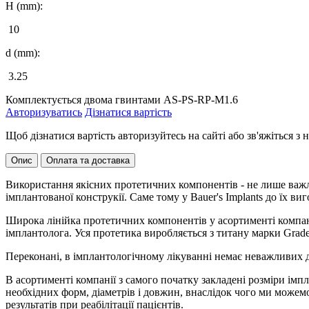
H (mm):
10
d (mm):
3.25
Комплектується двома гвинтами AS-PS-RP-M1.6
Авторизуватись
Дізнатися вартість
Щоб дізнатися вартість авторизуйтесь на сайті або зв'яжіться 
Опис
Оплата та доставка
Використання якісних протетичних компонентів - не лише важли
імплантованої конструкії. Саме тому у Bauer's Implants до їх 
Широка лінійка протетичних компонентів у асортименті компані
імплантолога. Уся протетика виробляється з титану марки Grade
Переконані, в імплантологічному лікуванні немає неважливих де
В асортименті компанії з самого початку закладені розміри імп
необхідних форм, діаметрів і довжин, внаслідок чого ми може
результатів при реабілітації пацієнтів.