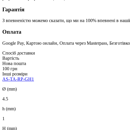
Гарантія
З впевненістю можемо сказати, що ми на 100% впевнені в наші
Оплата
Google Pay, Картою онлайн, Оплата через Masterpass, Безготівко
Спосіб доставки
Вартість
Нова пошта
100 грн
Інші розміри
AS-TA-RP-GH1
Ø (mm)
4.5
h (mm)
1
H (mm)