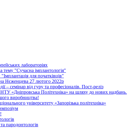
опейських лабораторіях
 тему "Сучасна імплантологія"
"Імплантація для початківців"
ена Нєженцева 27 лютого 2022р
дії – семінар від гуру та професіоналів. Пост-реліз
НТУ «Дніпровська Політехніка» на шляху до нових надбань.
ашого виробництва!
іонального університету «Запорізька політехніка»
импозіум
!
тологів
та пародонтологів