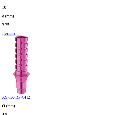
10
d (mm)
3.25
Детальніше
AS-TA-RP-GH2
Ø (mm)
4.5