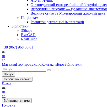
АІУ м. Луцьк
Ортопедичний етап реабілітації беззубої щел
Виробляти найкраще — це більше, ніж технолог
Весняне свято та Міжнародний жіночий день у 
Пацієнтам
Розвиток дентальної імплантації
Бібліотеки
3Shape
ExoCAD
RealGuide
+38 (067) 968 56 81
ua
ru
en
Магазин
Про продукцію
Контакти
Блог
Бібліотеки
Пошук
Особистий кабінет
Кошик
ua
ru
en
Зв'язатися з нами
Головна