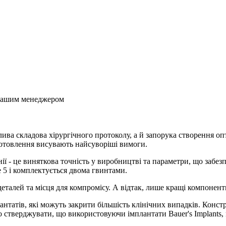
з нашим менеджером
ва складова хірургічного протоколу, а й запорука створення опт
виготовлення висувають найсуворіші вимоги.
ї - це виняткова точність у виробництві та параметри, що забе
 5 і комплектується двома гвинтами.
талей та місця для компромісу. А відтак, лише кращі компоненти
лантатів, які можуть закрити більшість клінічних випадків. Конс
мо стверджувати, що використовуючи імплантати Bauer's Implant