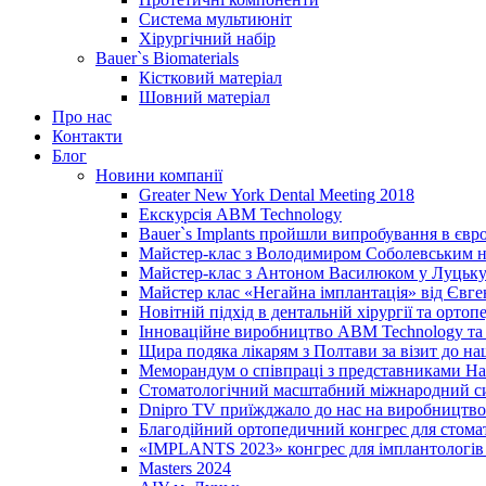
Система мультиюніт
Хірургічний набір
Bauer`s Biomaterials
Кістковий матеріал
Шовний матеріал
Про нас
Контакти
Блог
Новини компанії
Greater New York Dental Meeting 2018
Екскурсія ABM Technology
Bauer`s Implants пройшли випробування в євр
Майстер-клас з Володимиром Соболевським на
Майстер-клас з Антоном Василюком у Луцьку 
Майстер клас «Негайна імплантація» від Євг
Новітній підхід в дентальній хірургії та ортопе
Інноваційне виробництво ABM Technology та 
Щира подяка лікарям з Полтави за візит до н
Меморандум о співпраці з представниками Нац
Стоматологічний масштабний міжнародний с
Dnipro TV приїжджало до нас на виробництво
Благодійний ортопедичний конгрес для стома
«IMPLANTS 2023» конгрес для імплантологів 
Masters 2024