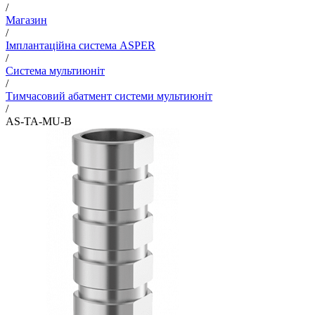
/
Магазин
/
Імплантаційна система ASPER
/
Система мультиюніт
/
Тимчасовий абатмент системи мультиюніт
/
AS-TA-MU-B