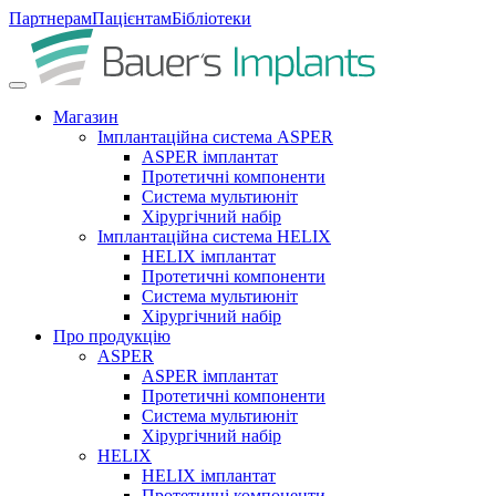
Партнерам
Пацієнтам
Бібліотеки
Магазин
Імплантаційна система ASPER
ASPER імплантат
Протетичні компоненти
Система мультиюніт
Хірургічний набір
Імплантаційна система HELIX
HELIX імплантат
Протетичні компоненти
Система мультиюніт
Хірургічний набір
Про продукцію
ASPER
ASPER імплантат
Протетичні компоненти
Система мультиюніт
Хірургічний набір
HELIX
HELIX імплантат
Протетичні компоненти