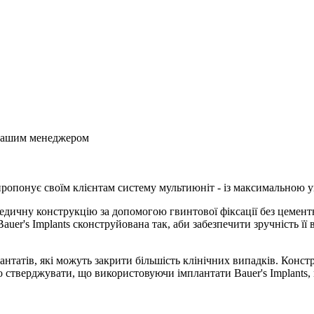
з нашим менеджером
пропонує своїм клієнтам систему мультиюніт - із максимальною у
дичну конструкцію за допомогою гвинтової фіксації без цементн
uer's Implants сконструйована так, аби забезпечити зручність її 
лантатів, які можуть закрити більшість клінічних випадків. Конс
мо стверджувати, що використовуючи імплантати Bauer's Implant