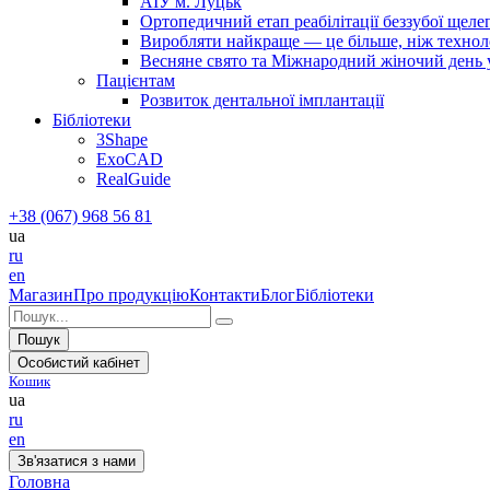
АІУ м. Луцьк
Ортопедичний етап реабілітації беззубої щел
Виробляти найкраще — це більше, ніж технолог
Весняне свято та Міжнародний жіночий день у 
Пацієнтам
Розвиток дентальної імплантації
Бібліотеки
3Shape
ExoCAD
RealGuide
+38 (067) 968 56 81
ua
ru
en
Магазин
Про продукцію
Контакти
Блог
Бібліотеки
Пошук
Особистий кабінет
Кошик
ua
ru
en
Зв'язатися з нами
Головна