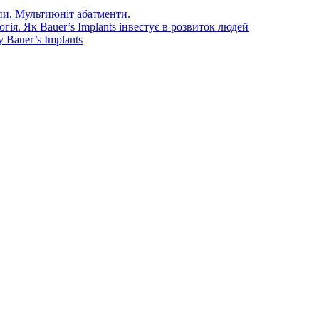
епи. Мультиюніт абатменти.
ія. Як Bauer’s Implants інвестує в розвиток людей
Bauer’s Implants