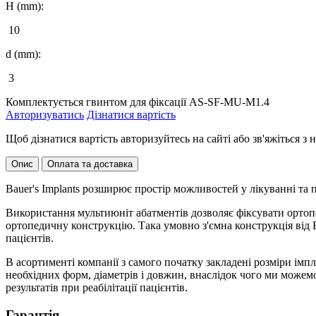
H (mm):
10
d (mm):
3
Комплектується гвинтом для фіксації AS-SF-MU-M1.4
Авторизуватись
Дізнатися вартість
Щоб дізнатися вартість авторизуйтесь на сайті або зв'яжіться 
Опис
Оплата та доставка
Bauer's Implants розширює простір можливостей у лікуванні та 
Використання мультиюніт абатментів дозволяє фіксувати ортопе
ортопедичну конструкцію. Така умовно з'ємна конструкція від Ba
пацієнтів.
В асортименті компанії з самого початку закладені розміри імп
необхідних форм, діаметрів і довжин, внаслідок чого ми може
результатів при реабілітації пацієнтів.
Гарантія