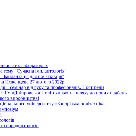
опейських лабораторіях
 тему "Сучасна імплантологія"
"Імплантація для початківців"
ена Нєженцева 27 лютого 2022р
дії – семінар від гуру та професіоналів. Пост-реліз
НТУ «Дніпровська Політехніка» на шляху до нових надбань.
ашого виробництва!
іонального університету «Запорізька політехніка»
импозіум
!
тологів
та пародонтологів