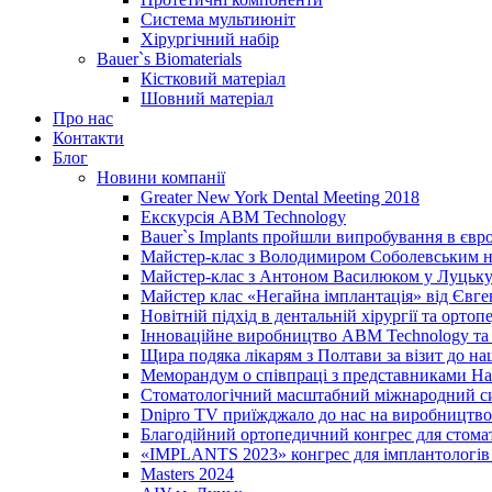
Система мультиюніт
Хірургічний набір
Bauer`s Biomaterials
Кістковий матеріал
Шовний матеріал
Про нас
Контакти
Блог
Новини компанії
Greater New York Dental Meeting 2018
Екскурсія ABM Technology
Bauer`s Implants пройшли випробування в євр
Майстер-клас з Володимиром Соболевським на
Майстер-клас з Антоном Василюком у Луцьку 
Майстер клас «Негайна імплантація» від Євг
Новітній підхід в дентальній хірургії та ортопе
Інноваційне виробництво ABM Technology та 
Щира подяка лікарям з Полтави за візит до н
Меморандум о співпраці з представниками Нац
Стоматологічний масштабний міжнародний с
Dnipro TV приїжджало до нас на виробництво
Благодійний ортопедичний конгрес для стома
«IMPLANTS 2023» конгрес для імплантологів 
Masters 2024