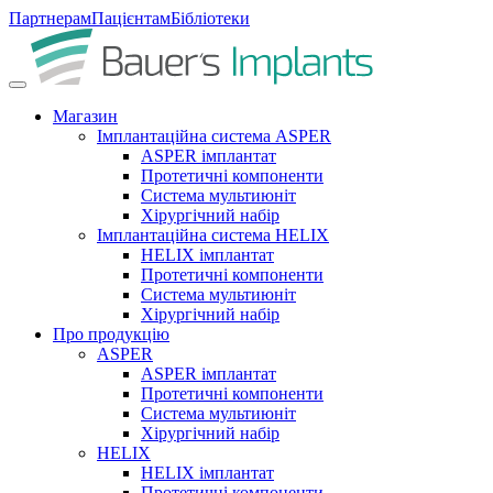
Партнерам
Пацієнтам
Бібліотеки
Магазин
Імплантаційна система ASPER
ASPER імплантат
Протетичні компоненти
Система мультиюніт
Хірургічний набір
Імплантаційна система HELIX
HELIX імплантат
Протетичні компоненти
Система мультиюніт
Хірургічний набір
Про продукцію
ASPER
ASPER імплантат
Протетичні компоненти
Система мультиюніт
Хірургічний набір
HELIX
HELIX імплантат
Протетичні компоненти