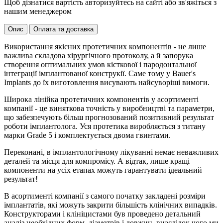
Щоб дізнатися вартість авторизуйтесь на сайті або зв'яжіться з
нашим менеджером
Опис
Оплата та доставка
Використання якісних протетичних компонентів - не лише
важлива складова хірургічного протоколу, а й запорука
створення оптимальних умов кісткової і пародонтальної
інтеграції імплантованої конструкії. Саме тому у Bauer's
Implants до їх виготовлення висувають найсуворіші вимоги.
Широка лінійка протетичних компонентів у асортименті
компанії - це виняткова точність у виробництві та параметри,
що забезпечують більш прогнозований позитивний результат
роботи імплантолога. Уся протетика виробляється з титану
марки Grade 5 і комплектується двома гвинтами.
Переконані, в імплантологічному лікуванні немає неважливих
деталей та місця для компромісу. А відтак, лише кращі
компоненти на усіх етапах можуть гарантувати ідеальний
результат!
В асортименті компанії з самого початку закладені розміри
імплантатів, які можуть закрити більшість клінічних випадків.
Конструкторами і клініцистами був проведено детальний
аналіз необхідних форм, діаметрів і довжин, внаслідок чого ми