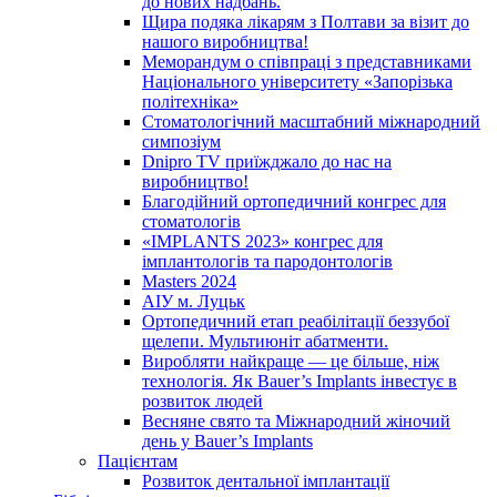
до нових надбань.
Щира подяка лікарям з Полтави за візит до
нашого виробництва!
Меморандум о співпраці з представниками
Національного університету «Запорізька
політехніка»
Стоматологічний масштабний міжнародний
симпозіум
Dnipro TV приїжджало до нас на
виробництво!
Благодійний ортопедичний конгрес для
стоматологів
«IMPLANTS 2023» конгрес для
імплантологів та пародонтологів
Masters 2024
АІУ м. Луцьк
Ортопедичний етап реабілітації беззубої
щелепи. Мультиюніт абатменти.
Виробляти найкраще — це більше, ніж
технологія. Як Bauer’s Implants інвестує в
розвиток людей
Весняне свято та Міжнародний жіночий
день у Bauer’s Implants
Пацієнтам
Розвиток дентальної імплантації