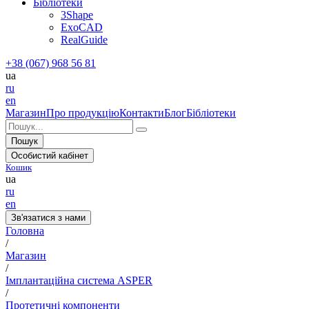
Бібліотеки
3Shape
ExoCAD
RealGuide
+38 (067) 968 56 81
ua
ru
en
Магазин
Про продукцію
Контакти
Блог
Бібліотеки
Пошук
Особистий кабінет
Кошик
ua
ru
en
Зв'язатися з нами
Головна
/
Магазин
/
Імплантаційна система ASPER
/
Протетичні компоненти