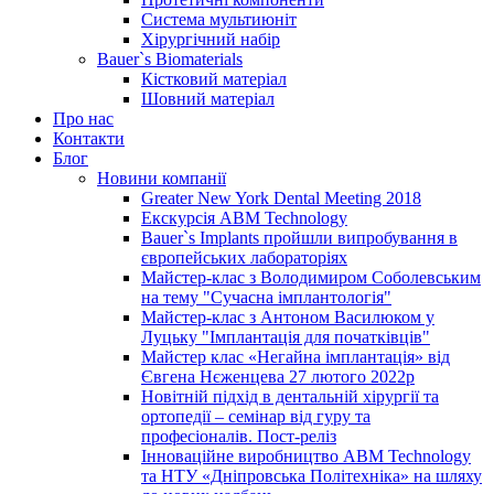
Система мультиюніт
Хірургічний набір
Bauer`s Biomaterials
Кістковий матеріал
Шовний матеріал
Про нас
Контакти
Блог
Новини компанії
Greater New York Dental Meeting 2018
Екскурсія ABM Technology
Bauer`s Implants пройшли випробування в
європейських лабораторіях
Майстер-клас з Володимиром Соболевським
на тему "Сучасна імплантологія"
Майстер-клас з Антоном Василюком у
Луцьку "Імплантація для початківців"
Майстер клас «Негайна імплантація» від
Євгена Нєженцева 27 лютого 2022р
Новітній підхід в дентальній хірургії та
ортопедії – семінар від гуру та
професіоналів. Пост-реліз
Інноваційне виробництво ABM Technology
та НТУ «Дніпровська Політехніка» на шляху