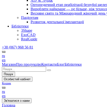
АІУ м. Луцьк
Ортопедичний етап реабілітації беззубої щел
Виробляти найкраще — це більше, ніж технолог
Весняне свято та Міжнародний жіночий день у 
Пацієнтам
Розвиток дентальної імплантації
Бібліотеки
3Shape
ExoCAD
RealGuide
+38 (067) 968 56 81
ua
ru
en
Магазин
Про продукцію
Контакти
Блог
Бібліотеки
Пошук
Особистий кабінет
Кошик
ua
ru
en
Зв'язатися з нами
Головна