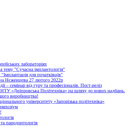
опейських лабораторіях
 тему "Сучасна імплантологія"
"Імплантація для початківців"
ена Нєженцева 27 лютого 2022р
дії – семінар від гуру та професіоналів. Пост-реліз
НТУ «Дніпровська Політехніка» на шляху до нових надбань.
ашого виробництва!
іонального університету «Запорізька політехніка»
импозіум
!
тологів
та пародонтологів