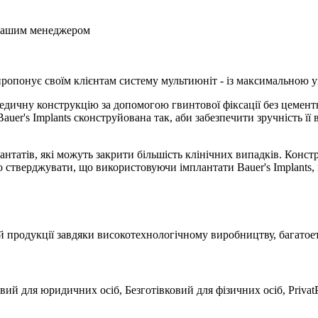
з нашим менеджером
пропонує своїм клієнтам систему мультиюніт - із максимальною у
дичну конструкцію за допомогою гвинтової фіксації без цементн
uer's Implants сконструйована так, аби забезпечити зручність її 
лантатів, які можуть закрити більшість клінічних випадків. Конс
мо стверджувати, що використовуючи імплантати Bauer's Implant
й продукції завдяки високотехнологічному виробництву, багатое
вий для юридичних осіб, Безготівковий для фізичних осіб, Privat