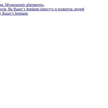
епи. Мультиюніт абатменти.
ія. Як Bauer’s Implants інвестує в розвиток людей
Bauer’s Implants