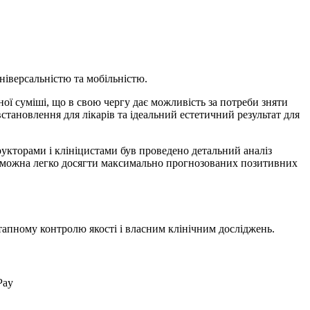
ніверсальністю та мобільністю.
ої суміші, що в свою чергу дає можливість за потреби зняти
встановлення для лікарів та ідеальний естетичний результат для
трукторами і клініцистами був проведено детальний аналіз
s, можна легко досягти максимально прогнозованих позитивних
тапному контролю якості і власним клінічним досліджень.
Pay