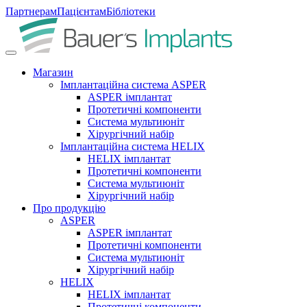
Партнерам
Пацієнтам
Бібліотеки
Магазин
Імплантаційна система ASPER
ASPER імплантат
Протетичні компоненти
Система мультиюніт
Хірургічний набір
Імплантаційна система HELIX
HELIX імплантат
Протетичні компоненти
Система мультиюніт
Хірургічний набір
Про продукцію
ASPER
ASPER імплантат
Протетичні компоненти
Система мультиюніт
Хірургічний набір
HELIX
HELIX імплантат
Протетичні компоненти