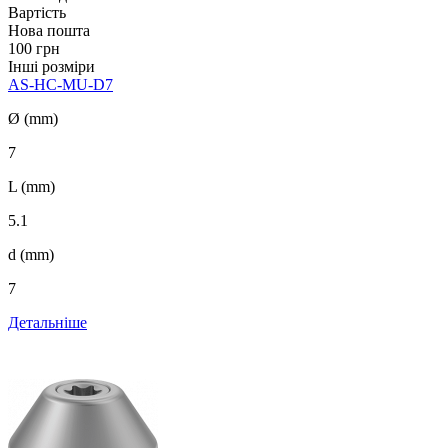
Вартість
Нова пошта
100 грн
Інші розміри
AS-HC-MU-D7
Ø (mm)
7
L (mm)
5.1
d (mm)
7
Детальніше