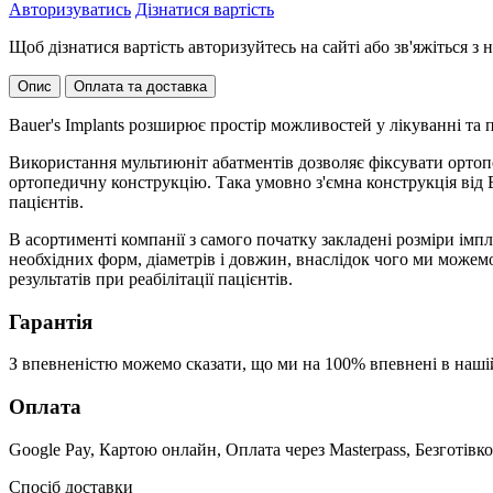
Авторизуватись
Дізнатися вартість
Щоб дізнатися вартість авторизуйтесь на сайті або зв'яжіться 
Опис
Оплата та доставка
Bauer's Implants розширює простір можливостей у лікуванні та 
Використання мультиюніт абатментів дозволяє фіксувати ортопе
ортопедичну конструкцію. Така умовно з'ємна конструкція від Ba
пацієнтів.
В асортименті компанії з самого початку закладені розміри імп
необхідних форм, діаметрів і довжин, внаслідок чого ми може
результатів при реабілітації пацієнтів.
Гарантія
З впевненістю можемо сказати, що ми на 100% впевнені в наші
Оплата
Google Pay, Картою онлайн, Оплата через Masterpass, Безготівко
Спосіб доставки