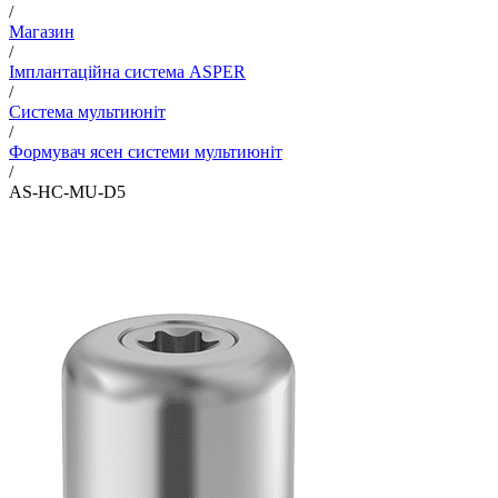
/
Магазин
/
Імплантаційна система ASPER
/
Система мультиюніт
/
Формувач ясен системи мультиюніт
/
AS-HC-MU-D5