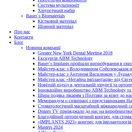
Система мультиюніт
Хірургічний набір
Bauer`s Biomaterials
Кістковий матеріал
Шовний матеріал
Про нас
Контакти
Блог
Новини компанії
Greater New York Dental Meeting 2018
Екскурсія ABM Technology
Bauer`s Implants пройшли випробування в євр
Майстер-клас з Володимиром Соболевським на
Майстер-клас з Антоном Василюком у Луцьку 
Майстер клас «Негайна імплантація» від Євг
Новітній підхід в дентальній хірургії та ортопе
Інноваційне виробництво ABM Technology та 
Щира подяка лікарям з Полтави за візит до н
Меморандум о співпраці з представниками Нац
Стоматологічний масштабний міжнародний с
Dnipro TV приїжджало до нас на виробництво
Благодійний ортопедичний конгрес для стома
«IMPLANTS 2023» конгрес для імплантологів 
Masters 2024