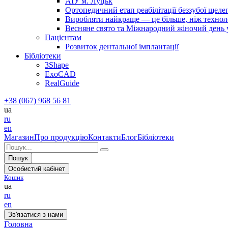
АІУ м. Луцьк
Ортопедичний етап реабілітації беззубої щел
Виробляти найкраще — це більше, ніж технолог
Весняне свято та Міжнародний жіночий день у 
Пацієнтам
Розвиток дентальної імплантації
Бібліотеки
3Shape
ExoCAD
RealGuide
+38 (067) 968 56 81
ua
ru
en
Магазин
Про продукцію
Контакти
Блог
Бібліотеки
Пошук
Особистий кабінет
Кошик
ua
ru
en
Зв'язатися з нами
Головна