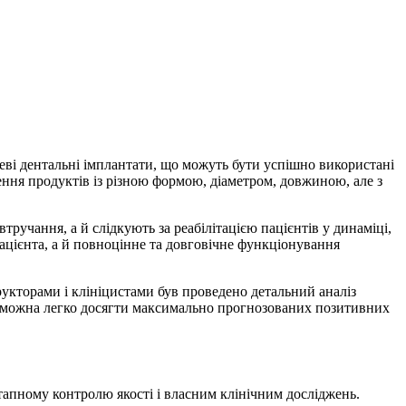
еві дентальні імплантати, що можуть бути успішно використані
ення продуктів із різною формою, діаметром, довжиною, але з
ручання, а й слідкують за реабілітацією пацієнтів у динаміці,
ацієнта, а й повноцінне та довговічне функціонування
трукторами і клініцистами був проведено детальний аналіз
s, можна легко досягти максимально прогнозованих позитивних
тапному контролю якості і власним клінічним досліджень.