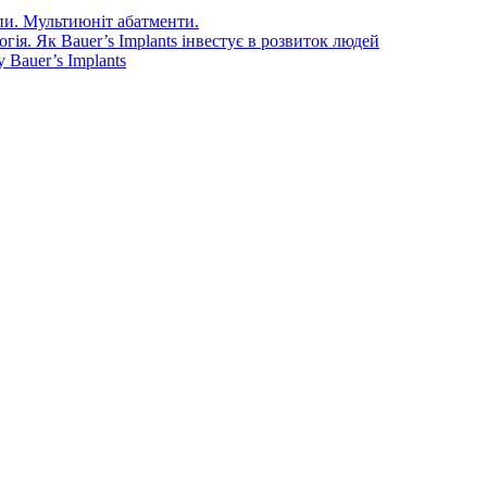
епи. Мультиюніт абатменти.
ія. Як Bauer’s Implants інвестує в розвиток людей
Bauer’s Implants