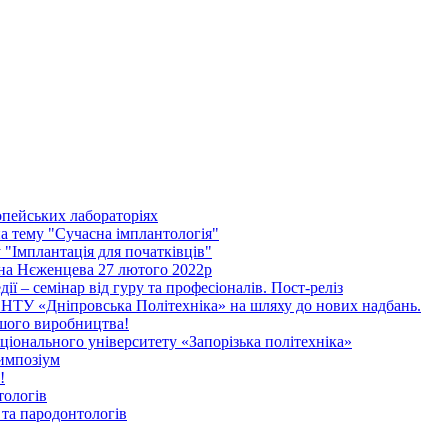
опейських лабораторіях
 тему "Сучасна імплантологія"
"Імплантація для початківців"
ена Нєженцева 27 лютого 2022р
дії – семінар від гуру та професіоналів. Пост-реліз
НТУ «Дніпровська Політехніка» на шляху до нових надбань.
ашого виробництва!
іонального університету «Запорізька політехніка»
импозіум
!
тологів
та пародонтологів