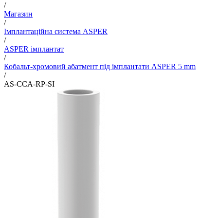
/
Магазин
/
Імплантаційна система ASPER
/
ASPER імплантат
/
Кобальт-хромовий абатмент під імплантати ASPER 5 mm
/
AS-CCA-RP-SI