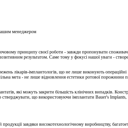
з нашим менеджером
 ключовому принципу своєї роботи - завжди пропонувати споживач
позитивним результатом. Саме тому у фокусі нашої уваги - створ
жень лікарів-імплантологів, що не лише виконують операційні вт
пільна мета - не лише відновлення естетики ротової порожнини п
лантатів, які можуть закрити більшість клінічних випадків. Конс
мо стверджувати, що використовуючи імплантати Bauer's Implant
й продукції завдяки високотехнологічному виробництву, багатое