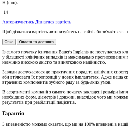
H (mm):
14
Авторизуватись
Дізнатися вартість
Щоб дізнатися вартість авторизуйтесь на сайті або зв'яжіться 
Опис
Оплата та доставка
Із самого початку існування Bauer's Implants не поступається
у більшості клінічних випадків із максимально прогнозованим 
незмінно високою якістю та винятковою надійністю.
Завжди дослухаємося до практичних порад та клінічних спостере
аби втілювати їх пропозиції у нових імплантатах. Адже наша с
втрачених компонентів зубного ряду за будь-яких умов.
В асортименті компанії з самого початку закладені розміри імп
необхідних форм, діаметрів і довжин, внаслідок чого ми може
результатів при реабілітації пацієнтів.
Гарантія
З впевненістю можемо сказати, що ми на 100% впевнені в наші