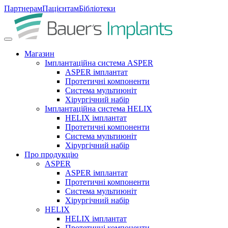
Партнерам
Пацієнтам
Бібліотеки
Магазин
Імплантаційна система ASPER
ASPER імплантат
Протетичні компоненти
Система мультиюніт
Хірургічний набір
Імплантаційна система HELIX
HELIX імплантат
Протетичні компоненти
Система мультиюніт
Хірургічний набір
Про продукцію
ASPER
ASPER імплантат
Протетичні компоненти
Система мультиюніт
Хірургічний набір
HELIX
HELIX імплантат
Протетичні компоненти