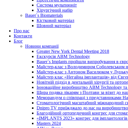
Система мультиюніт
Хірургічний набір
Bauer`s Biomaterials
Кістковий матеріал
Шовний матеріал
Про нас
Контакти
Блог
Новини компанії
Greater New York Dental Meeting 2018
Екскурсія ABM Technology
Bauer`s Implants пройшли випробування в євр
Майстер-клас з Володимиром Соболевським на
Майстер-клас з Антоном Василюком у Луцьку 
Майстер клас «Негайна імплантація» від Євг
Новітній підхід в дентальній хірургії та ортопе
Інноваційне виробництво ABM Technology та 
Щира подяка лікарям з Полтави за візит до н
Меморандум о співпраці з представниками Нац
Стоматологічний масштабний міжнародний с
Dnipro TV приїжджало до нас на виробництво
Благодійний ортопедичний конгрес для стома
«IMPLANTS 2023» конгрес для імплантологів 
Masters 2024