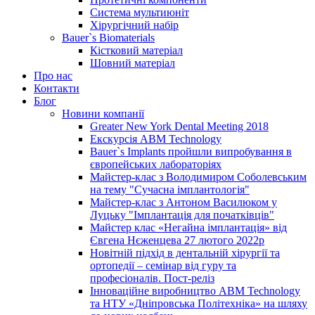
Система мультиюніт
Хірургічний набір
Bauer`s Biomaterials
Кістковий матеріал
Шовний матеріал
Про нас
Контакти
Блог
Новини компанії
Greater New York Dental Meeting 2018
Екскурсія ABM Technology
Bauer`s Implants пройшли випробування в
європейських лабораторіях
Майстер-клас з Володимиром Соболевським
на тему "Сучасна імплантологія"
Майстер-клас з Антоном Василюком у
Луцьку "Імплантація для початківців"
Майстер клас «Негайна імплантація» від
Євгена Нєженцева 27 лютого 2022р
Новітній підхід в дентальній хірургії та
ортопедії – семінар від гуру та
професіоналів. Пост-реліз
Інноваційне виробництво ABM Technology
та НТУ «Дніпровська Політехніка» на шляху