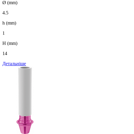
Ø (mm)
4.5
h (mm)
1
H (mm)
14
Детальніше