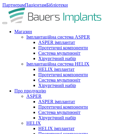
Партнерам
Пацієнтам
Бібліотеки
Магазин
Імплантаційна система ASPER
ASPER імплантат
Протетичні компоненти
Система мультиюніт
Хірургічний набір
Імплантаційна система HELIX
HELIX імплантат
Протетичні компоненти
Система мультиюніт
Хірургічний набір
Про продукцію
ASPER
ASPER імплантат
Протетичні компоненти
Система мультиюніт
Хірургічний набір
HELIX
HELIX імплантат
Протетичні компоненти