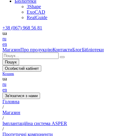
Бібліотеки
3Shape
ExoCAD
RealGuide
+38 (067) 968 56 81
ua
ru
en
Магазин
Про продукцію
Контакти
Блог
Бібліотеки
Пошук
Особистий кабінет
Кошик
ua
ru
en
Зв'язатися з нами
Головна
/
Магазин
/
Імплантаційна система ASPER
/
Протетичні компоненти