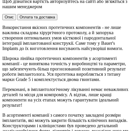
Щоб дізнатися вартість авторизуйтесь на сайті або зв'яжіться з
нашим менеджером
Опис
Оплата та доставка
Використання якісних протетичних компонентів - не лише
важлива складова хірургічного протоколу, а й запорука
створення оптимальних умов кісткової і пародонтальної
інтеграції імплантованої конструкії. Саме тому у Bauer's
Implants до їх виготовлення висувають найсуворіші вимоги.
Широка лінійка протетичних компонентів у асортименті
компанії - це виняткова точність у виробництві та параметри,
що забезпечують більш прогнозований позитивний результат
роботи імплантолога. Уся протетика виробляється з титану
марки Grade 5 і комплектується двома гвинтами.
Переконані, в імплантологічному лікуванні немає неважливих
деталей та місця для компромісу. А відтак, лише кращі
компоненти на усіх етапах можуть гарантувати ідеальний
результат!
В асортименті компанії з самого початку закладені розміри
імплантатів, які можуть закрити більшість клінічних випадків.
Конструкторами і клініцистами був проведено детальний
аналіз необхідних форм, діаметрів і довжин, внаслідок чого ми