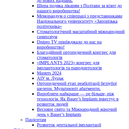
до нових надбань.
Щира подяка лікарям з Полтави за візит до
нашого виробництва!
Меморандум о співпраці з представниками
Національного університету «Запорізька
політехніка»
Стоматологічний масштабний міжнародний
симпозіум
Dnipro TV приїжджало до нас на
виробництво!
Благодійний ортопедичний конгрес для
стоматологів
«IMPLANTS 2023» конгрес для
імплантологів та пародонтологів
Masters 2024
АІУ м. Луцьк
Ортопедичний етап реабілітації беззубої
щелепи. Мультиюніт абатменти.
Виробляти найкраще — це більше, ніж
технологія. Як Bauer’s Implants інвестує в
розвиток людей
Весняне свято та Міжнародний жіночий
день у Bauer’s Implants
Пацієнтам
Розвиток дентальної імплантації