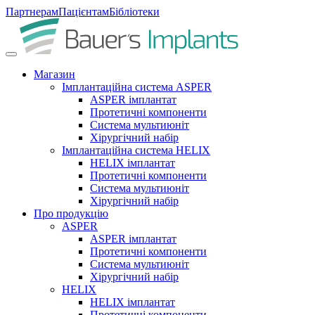
Партнерам
Пацієнтам
Бібліотеки
Магазин
Імплантаційна система ASPER
ASPER імплантат
Протетичні компоненти
Система мультиюніт
Хірургічний набір
Імплантаційна система HELIX
HELIX імплантат
Протетичні компоненти
Система мультиюніт
Хірургічний набір
Про продукцію
ASPER
ASPER імплантат
Протетичні компоненти
Система мультиюніт
Хірургічний набір
HELIX
HELIX імплантат
Протетичні компоненти