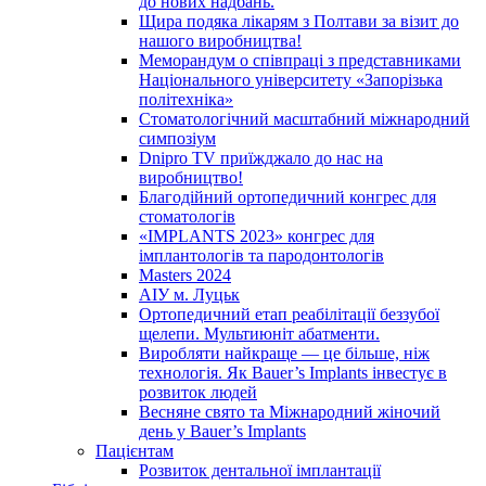
до нових надбань.
Щира подяка лікарям з Полтави за візит до
нашого виробництва!
Меморандум о співпраці з представниками
Національного університету «Запорізька
політехніка»
Стоматологічний масштабний міжнародний
симпозіум
Dnipro TV приїжджало до нас на
виробництво!
Благодійний ортопедичний конгрес для
стоматологів
«IMPLANTS 2023» конгрес для
імплантологів та пародонтологів
Masters 2024
АІУ м. Луцьк
Ортопедичний етап реабілітації беззубої
щелепи. Мультиюніт абатменти.
Виробляти найкраще — це більше, ніж
технологія. Як Bauer’s Implants інвестує в
розвиток людей
Весняне свято та Міжнародний жіночий
день у Bauer’s Implants
Пацієнтам
Розвиток дентальної імплантації