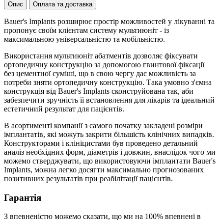
Опис
Оплата та доставка
Bauer's Implants розширює простір можливостей у лікуванні та
пропонує своїм клієнтам систему мультиюніт - із
максимальною універсальністю та мобільністю.
Використання мультиюніт абатментів дозволяє фіксувати
ортопедичну конструкцію за допомогою гвинтової фіксації
без цементної суміші, що в свою чергу дає можливість за
потреби зняти ортопедичну конструкцію. Така умовно з'ємна
конструкція від Bauer's Implants сконструйована так, аби
забезпечити зручність її встановлення для лікарів та ідеальний
естетичний результат для пацієнтів.
В асортименті компанії з самого початку закладені розміри
імплантатів, які можуть закрити більшість клінічних випадків.
Конструкторами і клініцистами був проведено детальний
аналіз необхідних форм, діаметрів і довжин, внаслідок чого ми
можемо стверджувати, що використовуючи імплантати Bauer's
Implants, можна легко досягти максимально прогнозованих
позитивних результатів при реабілітації пацієнтів.
Гарантія
З впевненістю можемо сказати, що ми на 100% впевнені в