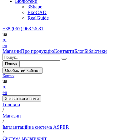
Бібліотеки
3Shape
ExoCAD
RealGuide
+38 (067) 968 56 81
ua
ru
en
Магазин
Про продукцію
Контакти
Блог
Бібліотеки
Пошук
Особистий кабінет
Кошик
ua
ru
en
Зв'язатися з нами
Головна
/
Магазин
/
Імплантаційна система ASPER
/
Система мультиюніт