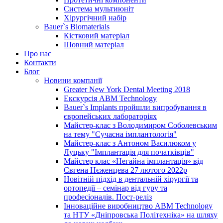
Система мультиюніт
Хірургічний набір
Bauer`s Biomaterials
Кістковий матеріал
Шовний матеріал
Про нас
Контакти
Блог
Новини компанії
Greater New York Dental Meeting 2018
Екскурсія ABM Technology
Bauer`s Implants пройшли випробування в
європейських лабораторіях
Майстер-клас з Володимиром Соболевським
на тему "Сучасна імплантологія"
Майстер-клас з Антоном Василюком у
Луцьку "Імплантація для початківців"
Майстер клас «Негайна імплантація» від
Євгена Нєженцева 27 лютого 2022р
Новітній підхід в дентальній хірургії та
ортопедії – семінар від гуру та
професіоналів. Пост-реліз
Інноваційне виробництво ABM Technology
та НТУ «Дніпровська Політехніка» на шляху