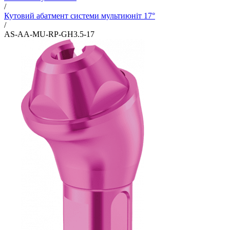
/
Кутовий абатмент системи мультиюніт 17°
/
AS-AA-MU-RP-GH3.5-17