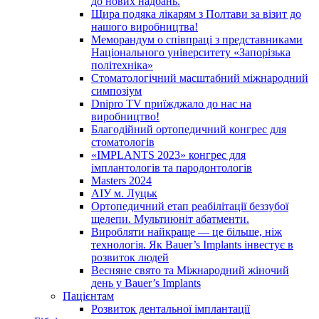
до нових надбань.
Щира подяка лікарям з Полтави за візит до
нашого виробництва!
Меморандум о співпраці з представниками
Національного університету «Запорізька
політехніка»
Стоматологічний масштабний міжнародний
симпозіум
Dnipro TV приїжджало до нас на
виробництво!
Благодійний ортопедичний конгрес для
стоматологів
«IMPLANTS 2023» конгрес для
імплантологів та пародонтологів
Masters 2024
АІУ м. Луцьк
Ортопедичний етап реабілітації беззубої
щелепи. Мультиюніт абатменти.
Виробляти найкраще — це більше, ніж
технологія. Як Bauer’s Implants інвестує в
розвиток людей
Весняне свято та Міжнародний жіночий
день у Bauer’s Implants
Пацієнтам
Розвиток дентальної імплантації