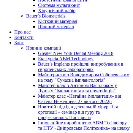
Система мультиюніт
Хірургічний набір
Bauer`s Biomaterials
Кістковий матеріал
Шовний матеріал
Про нас
Контакти
Блог
Новини компанії
Greater New York Dental Meeting 2018
Екскурсія ABM Technology
Bauer`s Implants пройшли випробування в
європейських лабораторіях
Майстер-клас з Володимиром Соболевським
на тему "Сучасна імплантологія"
Майстер-клас з Антоном Василюком у
Луцьку "Імплантація для початківців"
Майстер клас «Негайна імплантація» від
Євгена Нєженцева 27 лютого 2022р
Новітній підхід в дентальній хірургії та
ортопедії – семінар від гуру та
професіоналів. Пост-реліз
Інноваційне виробництво ABM Technology
та НТУ «Дніпровська Політехніка» на шляху