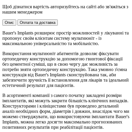
Щоб дізнатися вартість авторизуйтесь на сайті або зв'яжіться з
нашим менеджером
Опис
Оплата та доставка
Bauer's Implants розширює простір можливостей у лікуванні та
пропонує своїм клієнтам систему мультиюніт - із
максимальною універсальністю та мобільністю.
Використання мультиюніт абатментів дозволяє фіксувати
ортопедичну конструкцію за допомогою гвинтової фіксації
без цементної суміші, що в свою чергу дає можливість за
потреби зняти ортопедичну конструкцію. Така умовно з'ємна
конструкція від Bauer's Implants сконструйована так, аби
забезпечити зручність її встановлення для лікарів та ідеальний
естетичний результат для пацієнтів.
В асортименті компанії з самого початку закладені розміри
імплантатів, які можуть закрити більшість клінічних випадків.
Конструкторами і клініцистами був проведено детальний
аналіз необхідних форм, діаметрів і довжин, внаслідок чого ми
можемо стверджувати, що використовуючи імплантати Bauer's
Implants, можна легко досягти максимально прогнозованих
позитивних результатів при реабілітації пацієнтів.