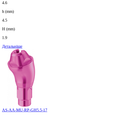
4.6
h (mm)
4.5
H (mm)
1.9
Детальніше
AS-AA-MU-RP-GH5.5-17