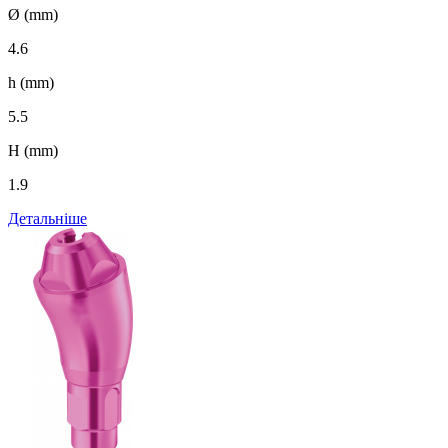
Ø (mm)
4.6
h (mm)
5.5
H (mm)
1.9
Детальніше