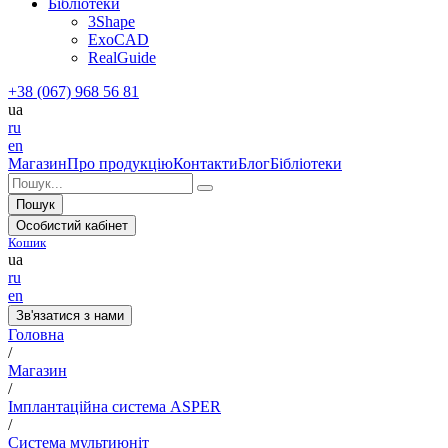
Бібліотеки
3Shape
ExoCAD
RealGuide
+38 (067) 968 56 81
ua
ru
en
Магазин
Про продукцію
Контакти
Блог
Бібліотеки
Пошук
Особистий кабінет
Кошик
ua
ru
en
Зв'язатися з нами
Головна
/
Магазин
/
Імплантаційна система ASPER
/
Система мультиюніт