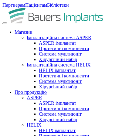
Партнерам
Пацієнтам
Бібліотеки
Магазин
Імплантаційна система ASPER
ASPER імплантат
Протетичні компоненти
Система мультиюніт
Хірургічний набір
Імплантаційна система HELIX
HELIX імплантат
Протетичні компоненти
Система мультиюніт
Хірургічний набір
Про продукцію
ASPER
ASPER імплантат
Протетичні компоненти
Система мультиюніт
Хірургічний набір
HELIX
HELIX імплантат
Протетичні компоненти