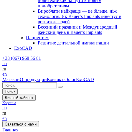
политехника» на пути к новым
приобретениям.
Виробляти найкраще — це більше, ніж
технологія. Як Bauer’s Implants інвестує в
розвиток людей
Весенний праздник и Международный
женский день в Bauer’s Implants
Пациентам
Развитие дентальной имплантации
ExoCAD
+38 (067) 968 56 81
ua
ru
en
Магазин
О продукции
Контакты
Блог
ExoCAD
Поиск
Личный кабинет
Корзина
ua
ru
en
Связаться с нами
Главная