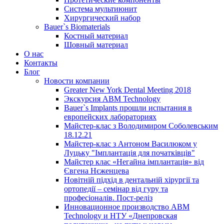
Система мультиюнит
Хирургический набор
Bauer`s Biomaterials
Костный материал
Шовный материал
О нас
Контакты
Блог
Новости компании
Greater New York Dental Meeting 2018
Экскурсия ABM Technology
Bauer`s Implants прошли испытания в
европейских лабораториях
Майстер-клас з Володимиром Соболевським
18.12.21
Майстер-клас з Антоном Василюком у
Луцьку "Імплантація для початківців"
Майстер клас «Негайна імплантація» від
Євгена Нєженцева
Новітній підхід в дентальній хірургії та
ортопедії – семінар від гуру та
професіоналів. Пост-реліз
Инновационное производство ABM
Technology и НТУ «Днепровская