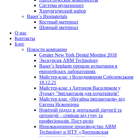
Система мультиюнит
Хирургический набор
Bauer`s Biomaterials
Костный материал
Шовный материал
О нас
Контакты
Блог
Новости компании
Greater New York Dental Meeting 2018
Экскурсия ABM Technology
Bauer`s Implants прошли испытания в
европейских лабораториях
Майстер-клас з Володимиром Соболевським
18.12.21
Майстер-клас з Антоном Василюком у
Луцьку "Імплантація для початківців"
Майстер клас «Негайна імплантація» від
Євгена Нєженцева
Новітній підхід в дентальній хірургії та
ортопедії – семінар від гуру та
професіоналів. Пост-реліз
Инновационное производство ABM
Technology и НТУ «Днепровская