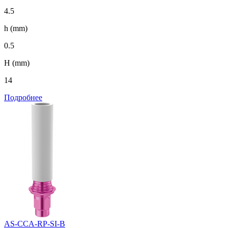
4.5
h (mm)
0.5
H (mm)
14
Подробнее
AS-CCA-RP-SI-B