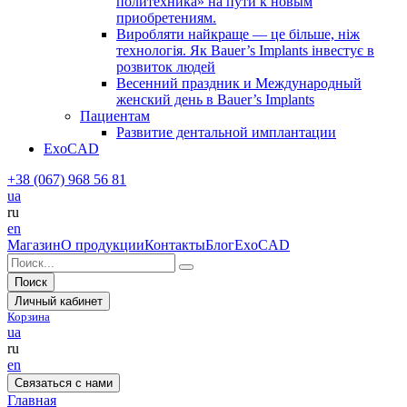
политехника» на пути к новым
приобретениям.
Виробляти найкраще — це більше, ніж
технологія. Як Bauer’s Implants інвестує в
розвиток людей
Весенний праздник и Международный
женский день в Bauer’s Implants
Пациентам
Развитие дентальной имплантации
ExoCAD
+38 (067) 968 56 81
ua
ru
en
Магазин
О продукции
Контакты
Блог
ExoCAD
Поиск
Личный кабинет
Корзина
ua
ru
en
Связаться с нами
Главная