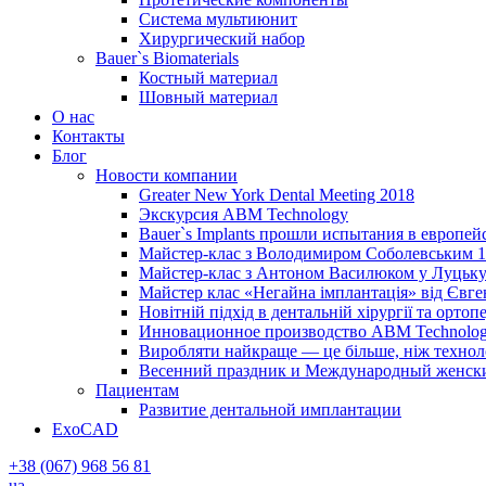
Система мультиюнит
Хирургический набор
Bauer`s Biomaterials
Костный материал
Шовный материал
О нас
Контакты
Блог
Новости компании
Greater New York Dental Meeting 2018
Экскурсия ABM Technology
Bauer`s Implants прошли испытания в европей
Майстер-клас з Володимиром Соболевським 1
Майстер-клас з Антоном Василюком у Луцьку 
Майстер клас «Негайна імплантація» від Євг
Новітній підхід в дентальній хірургії та ортопе
Инновационное производство ABM Technolog
Виробляти найкраще — це більше, ніж технолог
Весенний праздник и Международный женский 
Пациентам
Развитие дентальной имплантации
ExoCAD
+38 (067) 968 56 81
ua