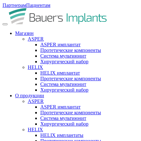
Партнерам
Пациентам
Магазин
ASPER
ASPER имплантат
Протетические компоненты
Система мультиюнит
Хирургический набор
HELIX
HELIX имплантат
Протетические компоненты
Система мультиюнит
Хирургический набор
О продукции
ASPER
ASPER имплантат
Протетические компоненты
Система мультиюнит
Хирургический набор
HELIX
HELIX имплантаты
Протетические компоненты