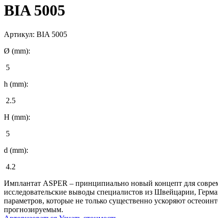
BIA 5005
Артикул:
BIA 5005
Ø (mm):
5
h (mm):
2.5
H (mm):
5
d (mm):
4.2
Имплантат ASPER – принципиально новый концепт для современ
исследовательские выводы специалистов из Швейцарии, Герма
параметров, которые не только существенно ускоряют остеоин
прогнозируемым.