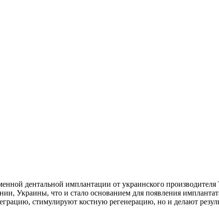
ной дентальной имплантации от украинского производителя ТМ 
нии, Украины, что и стало основанием для появления импланта
теграцию, стимулируют костную регенерацию, но и делают резул