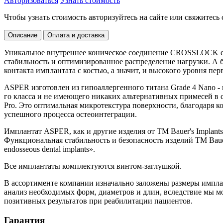
Авторизоваться
Узнать стоимость
Чтобы узнать стоимость авторизуйтесь на сайте или свяжитес
Описание
Оплата и доставка
Уникальное внутреннее коническое соединение CROSSLOCK с 
стабильность и оптимизированное распределение нагрузки. А 
контакта имплантата с костью, а значит, и высокого уровня пе
ASPER изготовлен из гипоаллергенного титана Grade 4 Nano -
го класса и не имеющего никаких альтернативных примесей в 
Pro. Это оптимальная микротекстура поверхности, благодаря к
успешного процесса остеоинтеграции.
Имплантат ASPER, как и другие изделия от ТМ Bauer's Impla
Функциональная стабильность и безопасность изделий ТМ Bauer's
endosseous dental implants».
Все имплантаты комплектуются винтом-заглушкой.
В ассортименте компании изначально заложены размеры импла
анализ необходимых форм, диаметров и длин, вследствие мы м
позитивных результатов при реабилитации пациентов.
Гарантия