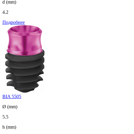
d (mm)
4.2
Подробнее
BIA 5505
Ø (mm)
5.5
h (mm)