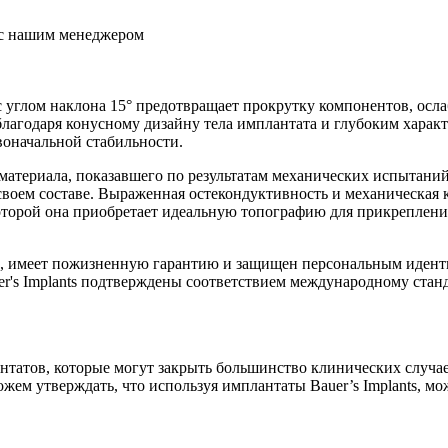
ь с нашим менеджером
углом наклона 15° предотвращает прокрутку компонентов, осл
благодаря конусному дизайну тела имплантата и глубоким харак
рвоначальной стабильности.
 материала, показавшего по результатам механических испытани
своем составе. Выраженная остекондуктивность и механическая
оторой она приобретает идеальную топографию для прикрепления 
nts, имеет пожизненную гарантию и защищен персональным иде
 Implants подтверждены соответствием международному стандарту 
нтатов, которые могут закрыть большинство клинических случа
ожем утверждать, что используя имплантаты Bauer’s Implants, 