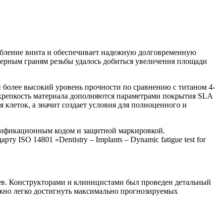
абление винта и обеспечивает надежную долговременную
терным граням резьбы удалось добиться увеличения площади
й более высокий уровень прочности по сравнению с титаном 4-
 крепкость материала дополняются параметрами покрытия SLA
клеток, а значит создает условия для полноценного и
нтификационным кодом и защитной маркировкой.
ISO 14801 «Dentistry – Implants – Dynamic fatigue test for
ев. Конструкторами и клиницистами был проведен детальный
можно легко достигнуть максимально прогнозируемых