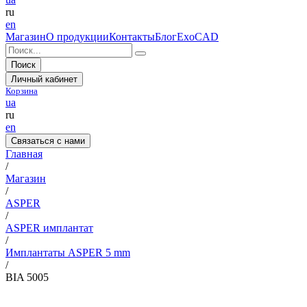
ru
en
Магазин
О продукции
Контакты
Блог
ExoCAD
Поиск
Личный кабинет
Корзина
ua
ru
en
Связаться с нами
Главная
/
Магазин
/
ASPER
/
ASPER имплантат
/
Имплантаты ASPER 5 mm
/
BIA 5005