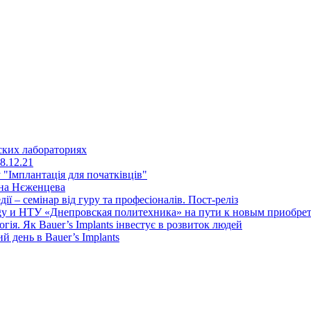
ских лабораториях
8.12.21
"Імплантація для початківців"
ена Нєженцева
дії – семінар від гуру та професіоналів. Пост-реліз
y и НТУ «Днепровская политехника» на пути к новым приобрет
ія. Як Bauer’s Implants інвестує в розвиток людей
день в Bauer’s Implants