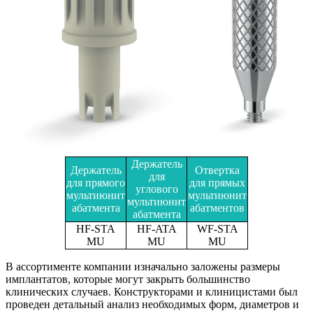
Держатель
Держатель
Отвертка
для
для прямого
для прямых
углового
мультиюнит
мультиюнит
мультиюнит
абатмента
абатментов
абатмента
HF-STA
HF-ATA
WF-STA
MU
MU
MU
В ассортименте компании изначально заложены размеры
имплантатов, которые могут закрыть большинство
клинических случаев. Конструкторами и клиницистами был
проведен детальный анализ необходимых форм, диаметров и