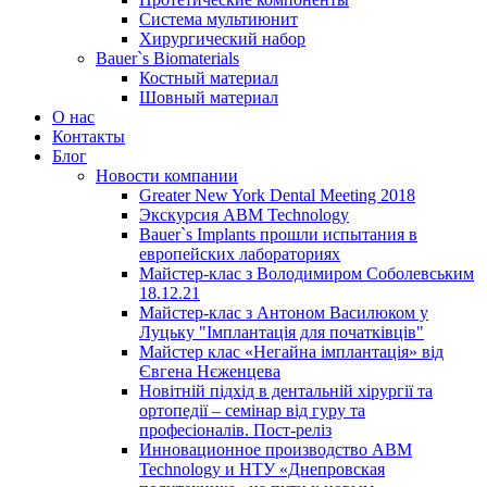
Система мультиюнит
Хирургический набор
Bauer`s Biomaterials
Костный материал
Шовный материал
О нас
Контакты
Блог
Новости компании
Greater New York Dental Meeting 2018
Экскурсия ABM Technology
Bauer`s Implants прошли испытания в
европейских лабораториях
Майстер-клас з Володимиром Соболевським
18.12.21
Майстер-клас з Антоном Василюком у
Луцьку "Імплантація для початківців"
Майстер клас «Негайна імплантація» від
Євгена Нєженцева
Новітній підхід в дентальній хірургії та
ортопедії – семінар від гуру та
професіоналів. Пост-реліз
Инновационное производство ABM
Technology и НТУ «Днепровская