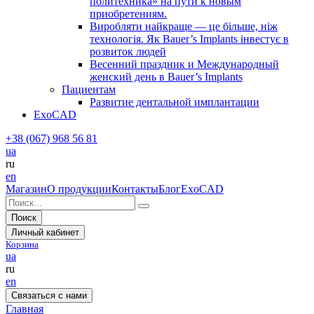
политехника» на пути к новым
приобретениям.
Виробляти найкраще — це більше, ніж
технологія. Як Bauer’s Implants інвестує в
розвиток людей
Весенний праздник и Международный
женский день в Bauer’s Implants
Пациентам
Развитие дентальной имплантации
ExoCAD
+38 (067) 968 56 81
ua
ru
en
Магазин
О продукции
Контакты
Блог
ExoCAD
Поиск
Личный кабинет
Корзина
ua
ru
en
Связаться с нами
Главная