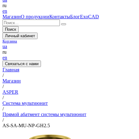
ru
en
Магазин
О продукции
Контакты
Блог
ExoCAD
Поиск
Личный кабинет
Корзина
ua
ru
en
Связаться с нами
Главная
/
Магазин
/
ASPER
/
Система мультиюнит
/
Прямой абатмент системы мультиюнит
/
AS-SA-MU-NP-GH2.5