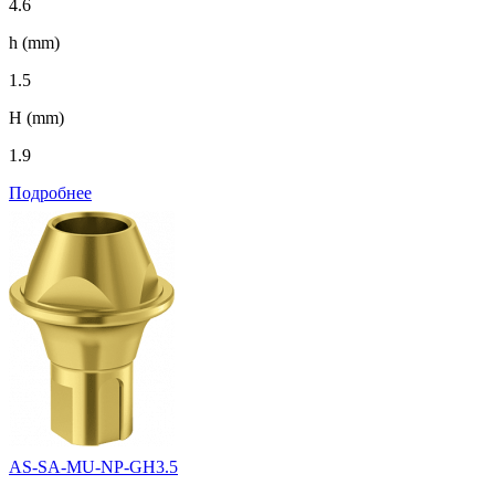
4.6
h (mm)
1.5
H (mm)
1.9
Подробнее
AS-SA-MU-NP-GH3.5