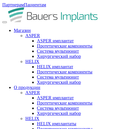
Партнерам
Пациентам
Магазин
ASPER
ASPER имплантат
Протетические компоненты
Система мультиюнит
Хирургический набор
HELIX
HELIX имплантат
Протетические компоненты
Система мультиюнит
Хирургический набор
О продукции
ASPER
ASPER имплантат
Протетические компоненты
Система мультиюнит
Хирургический набор
HELIX
HELIX имплантаты
Протетические компоненты