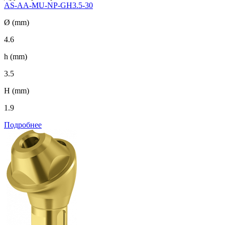
AS-AA-MU-NP-GH3.5-30
Ø (mm)
4.6
h (mm)
3.5
H (mm)
1.9
Подробнее