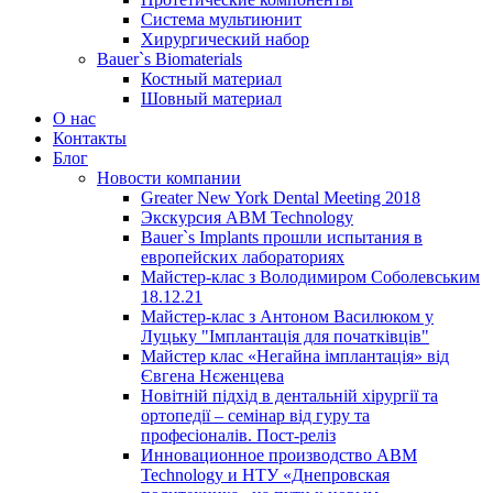
Система мультиюнит
Хирургический набор
Bauer`s Biomaterials
Костный материал
Шовный материал
О нас
Контакты
Блог
Новости компании
Greater New York Dental Meeting 2018
Экскурсия ABM Technology
Bauer`s Implants прошли испытания в
европейских лабораториях
Майстер-клас з Володимиром Соболевським
18.12.21
Майстер-клас з Антоном Василюком у
Луцьку "Імплантація для початківців"
Майстер клас «Негайна імплантація» від
Євгена Нєженцева
Новітній підхід в дентальній хірургії та
ортопедії – семінар від гуру та
професіоналів. Пост-реліз
Инновационное производство ABM
Technology и НТУ «Днепровская