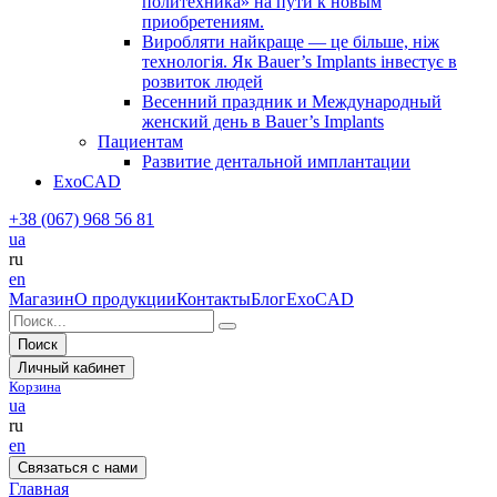
политехника» на пути к новым
приобретениям.
Виробляти найкраще — це більше, ніж
технологія. Як Bauer’s Implants інвестує в
розвиток людей
Весенний праздник и Международный
женский день в Bauer’s Implants
Пациентам
Развитие дентальной имплантации
ExoCAD
+38 (067) 968 56 81
ua
ru
en
Магазин
О продукции
Контакты
Блог
ExoCAD
Поиск
Личный кабинет
Корзина
ua
ru
en
Связаться с нами
Главная