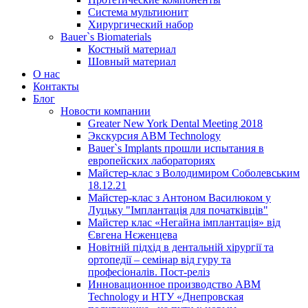
Система мультиюнит
Хирургический набор
Bauer`s Biomaterials
Костный материал
Шовный материал
О нас
Контакты
Блог
Новости компании
Greater New York Dental Meeting 2018
Экскурсия ABM Technology
Bauer`s Implants прошли испытания в
европейских лабораториях
Майстер-клас з Володимиром Соболевським
18.12.21
Майстер-клас з Антоном Василюком у
Луцьку "Імплантація для початківців"
Майстер клас «Негайна імплантація» від
Євгена Нєженцева
Новітній підхід в дентальній хірургії та
ортопедії – семінар від гуру та
професіоналів. Пост-реліз
Инновационное производство ABM
Technology и НТУ «Днепровская