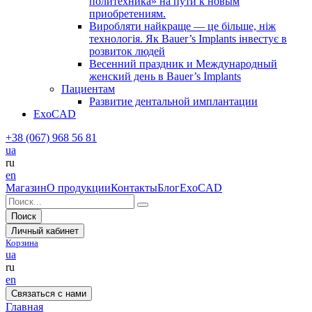
политехника» на пути к новым
приобретениям.
Виробляти найкраще — це більше, ніж
технологія. Як Bauer’s Implants інвестує в
розвиток людей
Весенний праздник и Международный
женский день в Bauer’s Implants
Пациентам
Развитие дентальной имплантации
ExoCAD
+38 (067) 968 56 81
ua
ru
en
Магазин
О продукции
Контакты
Блог
ExoCAD
Поиск
Личный кабинет
Корзина
ua
ru
en
Связаться с нами
Главная